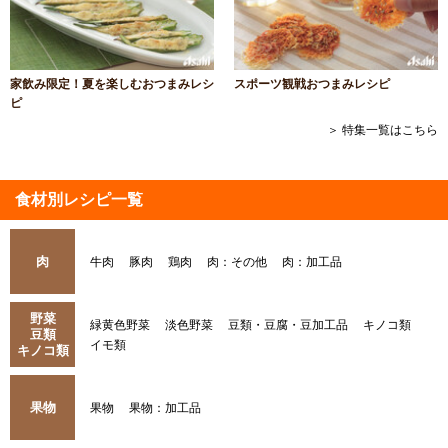
家飲み限定！夏を楽しむおつまみレシ
スポーツ観戦おつまみレシピ
ピ
＞ 特集一覧はこちら
食材別レシピ一覧
肉
牛肉
豚肉
鶏肉
肉：その他
肉：加工品
野菜
緑黄色野菜
淡色野菜
豆類・豆腐・豆加工品
キノコ類
豆類
イモ類
キノコ類
果物
果物
果物：加工品