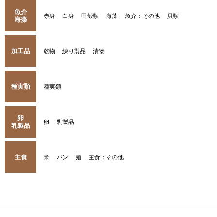
魚介
赤身
白身
甲殻類
海藻
魚介：その他
貝類
海藻
加工品
乾物
練り製品
漬物
種実類
種実類
卵
卵
乳製品
乳製品
主食
米
パン
麺
主食：その他