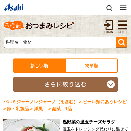
新しい順
簡単順
パルミジャーノレジャーノ（を含む） > ビール類にあうレシピ
> 卵・乳製品 > 洋風 > 副菜 1品
温野菜の温玉チーズサラダ
温玉をドレッシング代わりに混ぜて