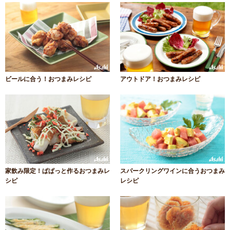
ビールに合う！おつまみレシピ
アウトドア！おつまみレシピ
家飲み限定！ぱぱっと作るおつまみレ
スパークリングワインに合うおつまみ
シピ
レシピ