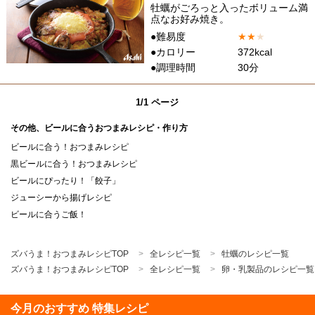
牡蠣がごろっと入ったボリューム満
点なお好み焼き。
●難易度
★
★
★
●カロリー
372kcal
●調理時間
30分
1/1 ページ
その他、ビールに合うおつまみレシピ・作り方
ビールに合う！おつまみレシピ
黒ビールに合う！おつまみレシピ
ビールにぴったり！「餃子」
ジューシーから揚げレシピ
ビールに合うご飯！
ズバうま！おつまみレシピTOP
全レシピ一覧
牡蠣のレシピ一覧
ズバうま！おつまみレシピTOP
全レシピ一覧
卵・乳製品のレシピ一覧
今月のおすすめ 特集レシピ