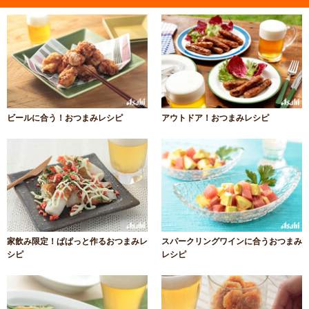
ビールに合う！おつまみレシピ
アウトドア！おつまみレシピ
家飲み限定！ぱぱっと作るおつまみレ
スパークリングワインに合うおつまみ
シピ
レシピ