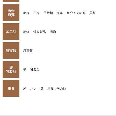
魚介
赤身
白身
甲殻類
海藻
魚介：その他
貝類
海藻
加工品
乾物
練り製品
漬物
種実類
種実類
卵
卵
乳製品
乳製品
主食
米
パン
麺
主食：その他