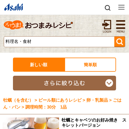
新しい順
簡単順
牡蠣（を含む） > ビール類にあうレシピ > 卵・乳製品 > ごは
ん・パン > 調理時間：30分 1品
牡蠣とキャベツのお好み焼き ス
キレットバージョン