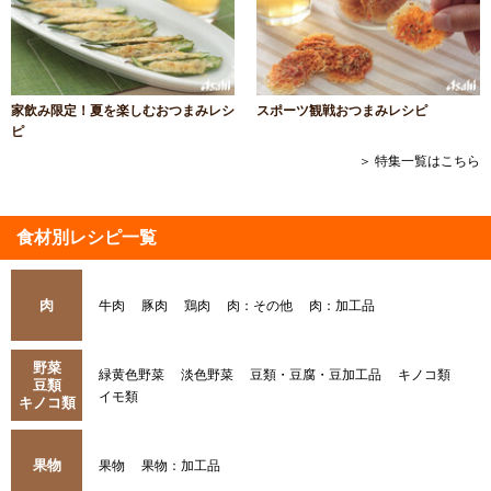
家飲み限定！夏を楽しむおつまみレシ
スポーツ観戦おつまみレシピ
ピ
＞ 特集一覧はこちら
食材別レシピ一覧
肉
牛肉
豚肉
鶏肉
肉：その他
肉：加工品
野菜
緑黄色野菜
淡色野菜
豆類・豆腐・豆加工品
キノコ類
豆類
イモ類
キノコ類
果物
果物
果物：加工品