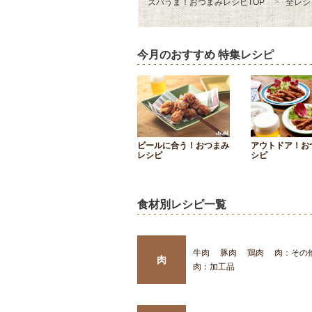
ズバうま！おつまみレシピTOP
全レシ
今月のおすすめ 特集レシピ
ビールに合う！おつまみ
アウトドア！お
レシピ
シピ
食材別レシピ一覧
牛肉
豚肉
鶏肉
肉：その
肉
肉：加工品