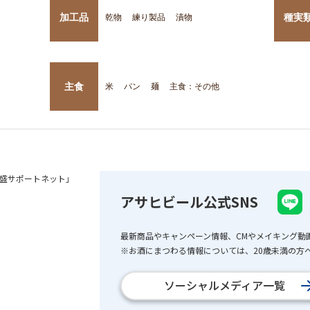
加工品
種実
乾物
練り製品
漬物
主食
米
パン
麺
主食：その他
盛サポートネット」
アサヒビール公式SNS
最新商品やキャンペーン情報、CMやメイキング動
※お酒にまつわる情報については、20歳未満の方へ
ソーシャルメディア一覧