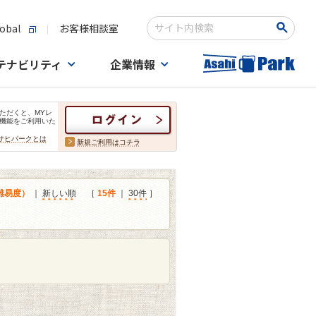
obal
お客様相談室
検索キーワード入力
テナビリティ
企業情報
ただくと、MYレ
機能をご利用いた
サヒパークとは
新規ご利用はコチラ
難易度）
｜
新しい順
［
15件
｜
30件
］