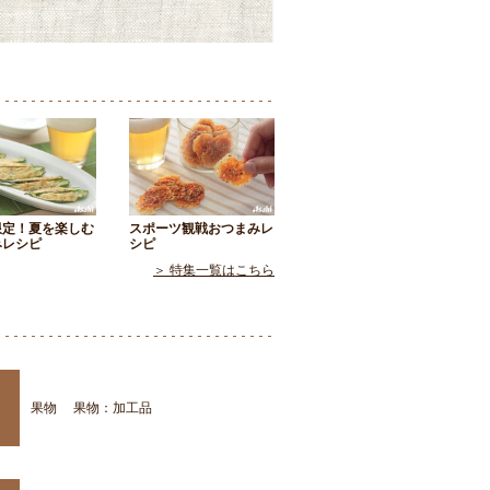
限定！夏を楽しむ
スポーツ観戦おつまみレ
みレシピ
シピ
＞ 特集一覧はこちら
果物
果物：加工品