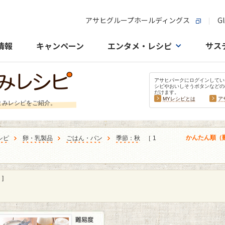
アサヒグループホールディングス
Gl
情報
キャンペーン
エンタメ・レシピ
サス
アサヒパークにログインしてい
シピやおいしそうボタンなどの
だけます。
MYレシピとは
ア
まみレシピをご紹介。
かんたん順（
シピ
卵・乳製品
ごはん・パン
季節：秋
［ 1
]