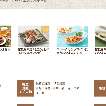
ピ一覧
卵・乳製品のレシピ一覧
つまみレ
家飲み限定！ぱぱっと作
スパークリングワインに
家飲み
るおつまみレシピ
合うおつまみレシピ
おつま
緑黄色野菜
淡色野菜
野菜
他
豆類
果物
豆類・豆腐・豆加工品
キノコ類
キノコ類
イモ類