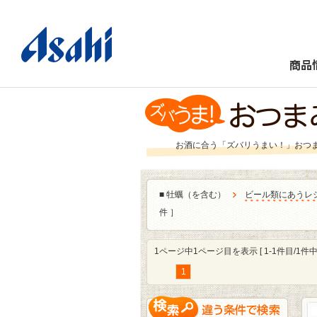
商品
お酒に合う「ズバリうまい！」おつ
■
牡蠣（を含む）
ビール類にあうレ
件 ］
1ページ中1ページ目を表示 [ 1-1件目/1件中 
1