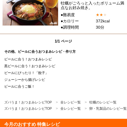
牡蠣がごろっと入ったボリューム満
点なお好み焼き。
●難易度
★
★
★
●カロリー
372kcal
●調理時間
30分
1/1 ページ
その他、ビールに合うおつまみレシピ・作り方
ビールに合う！おつまみレシピ
黒ビールに合う！おつまみレシピ
ビールにぴったり！「餃子」
ジューシーから揚げレシピ
ビールに合うご飯！
ズバうま！おつまみレシピTOP
全レシピ一覧
牡蠣のレシピ一覧
ズバうま！おつまみレシピTOP
全レシピ一覧
卵・乳製品のレシピ一覧
今月のおすすめ 特集レシピ