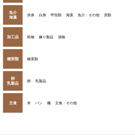
魚介
赤身
白身
甲殻類
海藻
魚介：その他
貝類
海藻
加工品
乾物
練り製品
漬物
種実類
種実類
卵
卵
乳製品
乳製品
主食
米
パン
麺
主食：その他