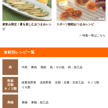
家飲み限定！夏を楽しむおつまみレシ
スポーツ観戦おつまみレシピ
ピ
＞ 特集一覧はこちら
食材別レシピ一覧
肉
牛肉
豚肉
鶏肉
肉：その他
肉：加工品
野菜
緑黄色野菜
淡色野菜
豆類・豆腐・豆加工品
キノコ類
豆類
イモ類
キノコ類
果物
果物
果物：加工品