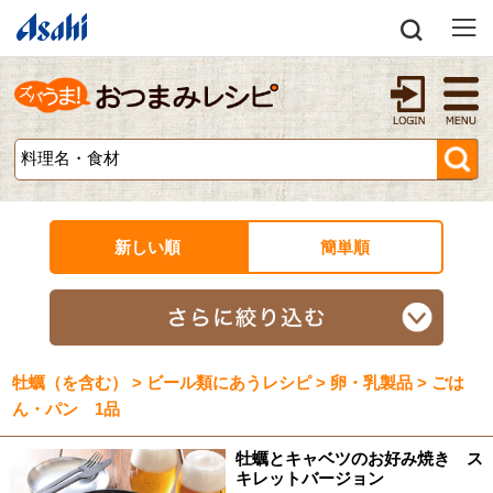
新しい順
簡単順
牡蠣（を含む） > ビール類にあうレシピ > 卵・乳製品 > ごは
ん・パン 1品
牡蠣とキャベツのお好み焼き ス
キレットバージョン