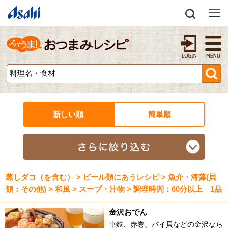
新しい順
簡単順
蒸しダコ（を含む） > ビール類にあうレシピ > 魚介・海藻(貝
類：その他) > 和風 > スープ・汁物 > 調理時間：60分以上 1品
金沢おでん
車麩、赤巻、バイ貝などの金沢なら