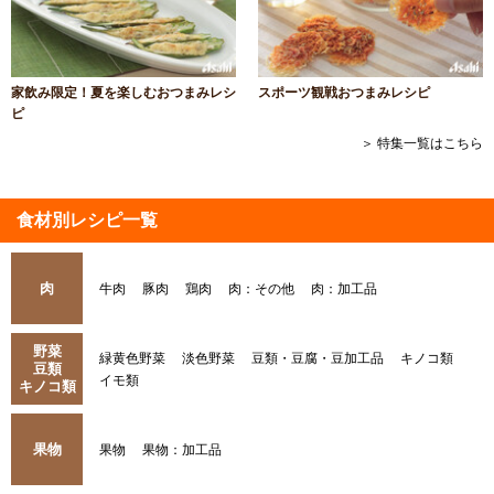
家飲み限定！夏を楽しむおつまみレシ
スポーツ観戦おつまみレシピ
ピ
＞ 特集一覧はこちら
食材別レシピ一覧
肉
牛肉
豚肉
鶏肉
肉：その他
肉：加工品
野菜
緑黄色野菜
淡色野菜
豆類・豆腐・豆加工品
キノコ類
豆類
イモ類
キノコ類
果物
果物
果物：加工品