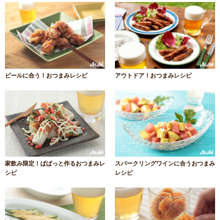
ビールに合う！おつまみレシピ
アウトドア！おつまみレシピ
家飲み限定！ぱぱっと作るおつまみレ
スパークリングワインに合うおつまみ
シピ
レシピ