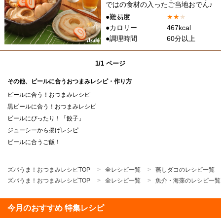
ではの食材の入ったご当地おでん♪
●難易度
★
★
★
●カロリー
467kcal
●調理時間
60分以上
1/1 ページ
その他、ビールに合うおつまみレシピ・作り方
ビールに合う！おつまみレシピ
黒ビールに合う！おつまみレシピ
ビールにぴったり！「餃子」
ジューシーから揚げレシピ
ビールに合うご飯！
ズバうま！おつまみレシピTOP
全レシピ一覧
蒸しダコのレシピ一覧
ズバうま！おつまみレシピTOP
全レシピ一覧
魚介・海藻のレシピ一覧
今月のおすすめ 特集レシピ