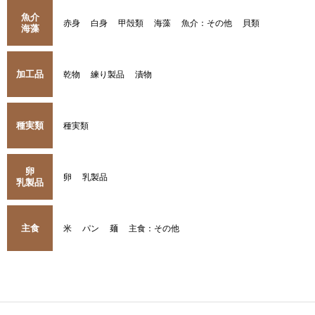
魚介
赤身
白身
甲殻類
海藻
魚介：その他
貝類
海藻
加工品
乾物
練り製品
漬物
種実類
種実類
卵
卵
乳製品
乳製品
主食
米
パン
麺
主食：その他