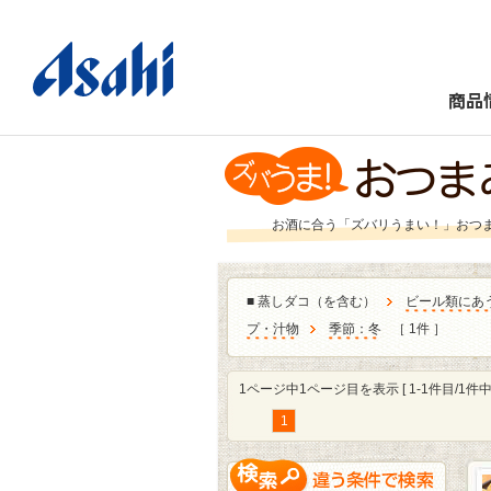
商品
お酒に合う「ズバリうまい！」おつ
■
蒸しダコ（を含む）
ビール類にあ
プ・汁物
季節：冬
［ 1件 ］
1ページ中1ページ目を表示 [ 1-1件目/1件中 
1