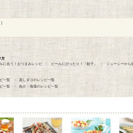
]
り方
ルに合う！おつまみレシピ
ビールにぴったり！「餃子」
ジューシーから
ピ一覧
蒸しダコのレシピ一覧
ピ一覧
魚介・海藻のレシピ一覧