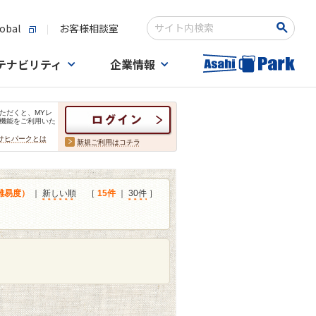
obal
お客様相談室
検索キーワード入力
テナビリティ
企業情報
ただくと、MYレ
機能をご利用いた
サヒパークとは
新規ご利用はコチラ
難易度）
｜
新しい順
［
15件
｜
30件
］