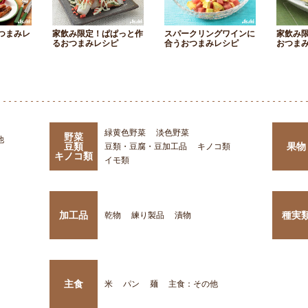
つまみレ
家飲み限定！ぱぱっと作
スパークリングワインに
家飲み
るおつまみレシピ
合うおつまみレシピ
おつま
緑黄色野菜
淡色野菜
野菜
他
豆類
果物
豆類・豆腐・豆加工品
キノコ類
キノコ類
イモ類
加工品
種実
乾物
練り製品
漬物
主食
米
パン
麺
主食：その他