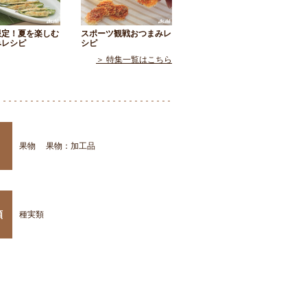
限定！夏を楽しむ
スポーツ観戦おつまみレ
みレシピ
シピ
＞ 特集一覧はこちら
果物
果物：加工品
類
種実類