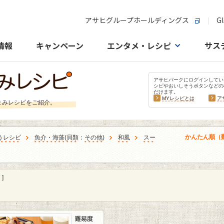
アサヒグループホールディングス
Gl
情報
キャンペーン
エンタメ・レシピ
サス
アサヒパークにログインしてい
シピやおいしそうボタンなどの
だけます。
MYレシピとは
ア
まみレシピをご紹介。
かんたん順（
うレシピ
魚介・海藻
(
貝類
：
その他
)
和風
スー
]