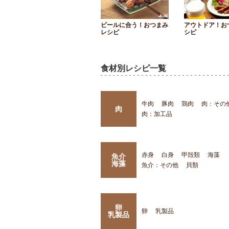
ビールに合う！おつまみ
アウトドア！お
レシピ
シピ
食材別レシピ一覧
牛肉
豚肉
鶏肉
肉：その
肉
肉：加工品
赤身
白身
甲殻類
海藻
魚介
海藻
魚介：その他
貝類
卵
卵
乳製品
乳製品