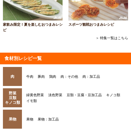
家飲み限定！夏を楽しむおつまみレシ
スポーツ観戦おつまみレシピ
ピ
＞ 特集一覧はこちら
食材別レシピ一覧
肉
牛肉
豚肉
鶏肉
肉：その他
肉：加工品
野菜
緑黄色野菜
淡色野菜
豆類・豆腐・豆加工品
キノコ類
豆類
イモ類
キノコ類
果物
果物
果物：加工品