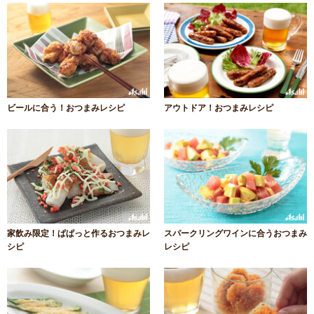
ビールに合う！おつまみレシピ
アウトドア！おつまみレシピ
家飲み限定！ぱぱっと作るおつまみレ
スパークリングワインに合うおつまみ
シピ
レシピ