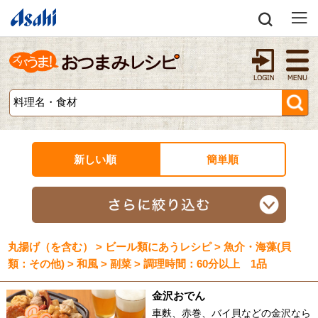
新しい順
簡単順
丸揚げ（を含む） > ビール類にあうレシピ > 魚介・海藻(貝
類：その他) > 和風 > 副菜 > 調理時間：60分以上 1品
金沢おでん
車麩、赤巻、バイ貝などの金沢なら