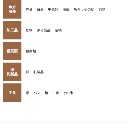
魚介
赤身
白身
甲殻類
海藻
魚介：その他
貝類
海藻
加工品
乾物
練り製品
漬物
種実類
種実類
卵
卵
乳製品
乳製品
主食
米
パン
麺
主食：その他