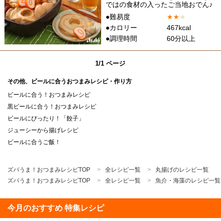
ではの食材の入ったご当地おでん♪
●難易度
★
★
★
●カロリー
467kcal
●調理時間
60分以上
1/1 ページ
その他、ビールに合うおつまみレシピ・作り方
ビールに合う！おつまみレシピ
黒ビールに合う！おつまみレシピ
ビールにぴったり！「餃子」
ジューシーから揚げレシピ
ビールに合うご飯！
ズバうま！おつまみレシピTOP
全レシピ一覧
丸揚げのレシピ一覧
ズバうま！おつまみレシピTOP
全レシピ一覧
魚介・海藻のレシピ一覧
今月のおすすめ 特集レシピ