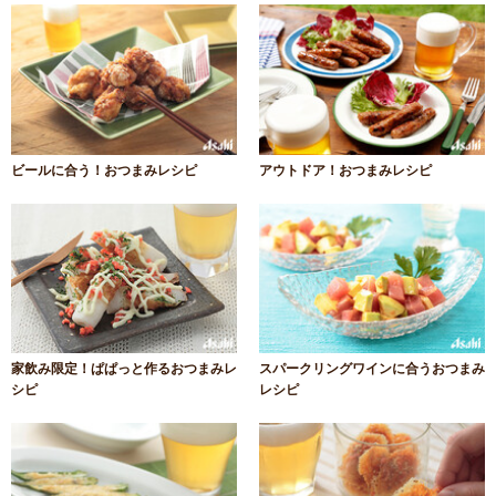
ビールに合う！おつまみレシピ
アウトドア！おつまみレシピ
家飲み限定！ぱぱっと作るおつまみレ
スパークリングワインに合うおつまみ
シピ
レシピ