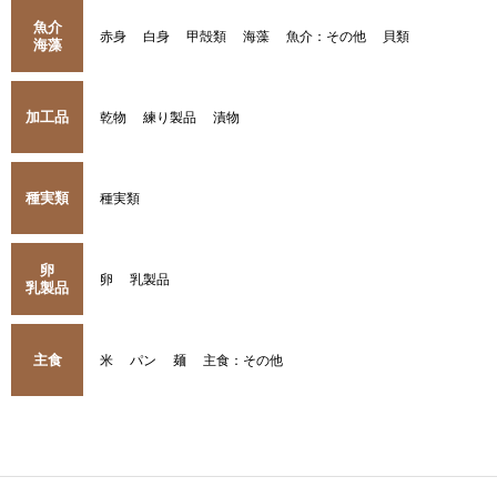
魚介
赤身
白身
甲殻類
海藻
魚介：その他
貝類
海藻
加工品
乾物
練り製品
漬物
種実類
種実類
卵
卵
乳製品
乳製品
主食
米
パン
麺
主食：その他