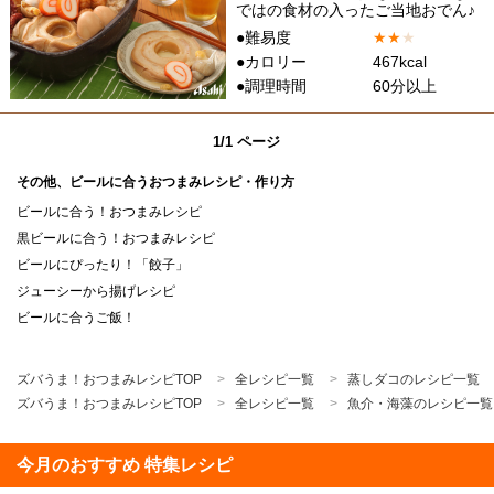
ではの食材の入ったご当地おでん♪
●難易度
★
★
★
●カロリー
467kcal
●調理時間
60分以上
1/1 ページ
その他、ビールに合うおつまみレシピ・作り方
ビールに合う！おつまみレシピ
黒ビールに合う！おつまみレシピ
ビールにぴったり！「餃子」
ジューシーから揚げレシピ
ビールに合うご飯！
ズバうま！おつまみレシピTOP
全レシピ一覧
蒸しダコのレシピ一覧
ズバうま！おつまみレシピTOP
全レシピ一覧
魚介・海藻のレシピ一覧
今月のおすすめ 特集レシピ