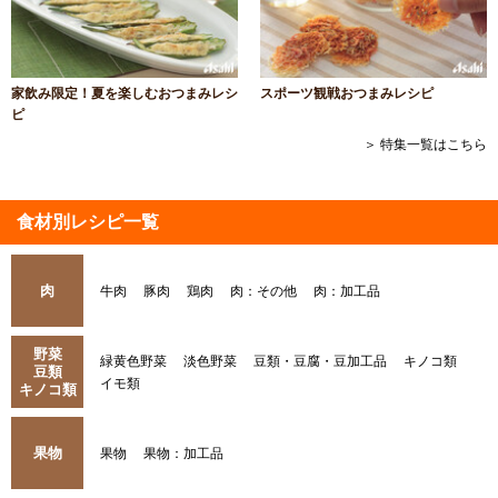
家飲み限定！夏を楽しむおつまみレシ
スポーツ観戦おつまみレシピ
ピ
＞ 特集一覧はこちら
食材別レシピ一覧
肉
牛肉
豚肉
鶏肉
肉：その他
肉：加工品
野菜
緑黄色野菜
淡色野菜
豆類・豆腐・豆加工品
キノコ類
豆類
イモ類
キノコ類
果物
果物
果物：加工品