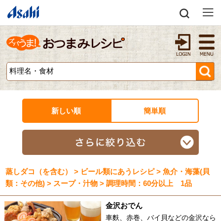
新しい順
簡単順
蒸しダコ（を含む） > ビール類にあうレシピ > 魚介・海藻(貝
類：その他) > スープ・汁物 > 調理時間：60分以上 1品
金沢おでん
車麩、赤巻、バイ貝などの金沢なら