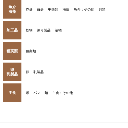
魚介
赤身
白身
甲殻類
海藻
魚介：その他
貝類
海藻
加工品
乾物
練り製品
漬物
種実類
種実類
卵
卵
乳製品
乳製品
主食
米
パン
麺
主食：その他