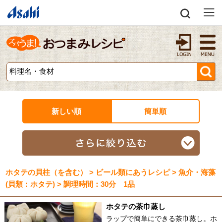
新しい順
簡単順
ホタテの貝柱（を含む） > ビール類にあうレシピ > 魚介・海藻
(貝類：ホタテ) > 調理時間：30分 1品
ホタテの茶巾蒸し
ラップで簡単にできる茶巾蒸し。ホ