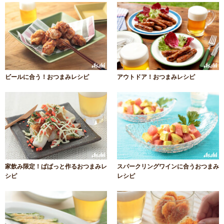
ビールに合う！おつまみレシピ
アウトドア！おつまみレシピ
家飲み限定！ぱぱっと作るおつまみレ
スパークリングワインに合うおつまみ
シピ
レシピ