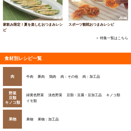
家飲み限定！夏を楽しむおつまみレシ
スポーツ観戦おつまみレシピ
ピ
＞ 特集一覧はこちら
食材別レシピ一覧
肉
牛肉
豚肉
鶏肉
肉：その他
肉：加工品
野菜
緑黄色野菜
淡色野菜
豆類・豆腐・豆加工品
キノコ類
豆類
イモ類
キノコ類
果物
果物
果物：加工品