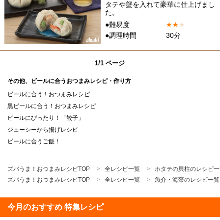
タテや蟹を入れて豪華に仕上げまし
た。
●難易度
★
★
★
●調理時間
30分
1/1 ページ
その他、ビールに合うおつまみレシピ・作り方
ビールに合う！おつまみレシピ
黒ビールに合う！おつまみレシピ
ビールにぴったり！「餃子」
ジューシーから揚げレシピ
ビールに合うご飯！
ズバうま！おつまみレシピTOP
全レシピ一覧
ホタテの貝柱のレシピ一
ズバうま！おつまみレシピTOP
全レシピ一覧
魚介・海藻のレシピ一覧
今月のおすすめ 特集レシピ