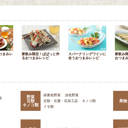
つまみレ
家飲み限定！ぱぱっと作
スパークリングワインに
家飲み
るおつまみレシピ
合うおつまみレシピ
おつま
緑黄色野菜
淡色野菜
野菜
他
豆類
果物
豆類・豆腐・豆加工品
キノコ類
キノコ類
イモ類