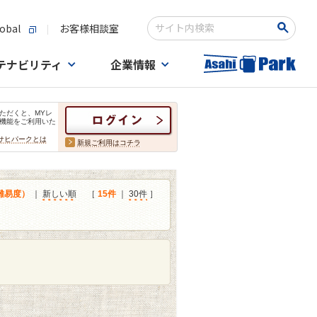
obal
お客様相談室
検索キーワード入力
テナビリティ
企業情報
ただくと、MYレ
機能をご利用いた
サヒパークとは
新規ご利用はコチラ
難易度）
｜
新しい順
［
15件
｜
30件
］