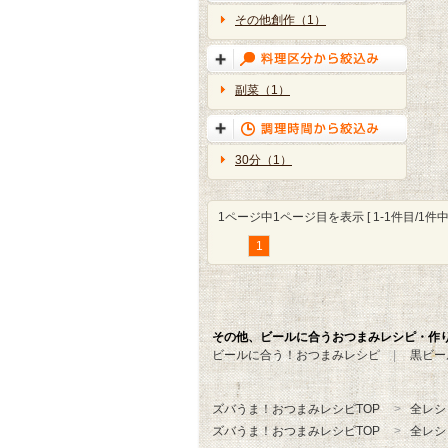
その他創作（1）
副菜（1）
30分（1）
1ページ中1ページ目を表示 [ 1-1件目/1件中 
1
その他、ビールに合うおつまみレシピ・作
ビールに合う！おつまみレシピ
黒ビー
ズバうま！おつまみレシピTOP
全レシ
ズバうま！おつまみレシピTOP
全レシ