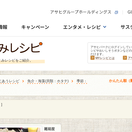
アサヒグループホールディングス
Gl
情報
キャンペーン
エンタメ・レシピ
サス
アサヒパークにログインしてい
シピやおいしそうボタンなどの
だけます。
MYレシピとは
ア
まみレシピをご紹介。
かんたん順（
にあうレシピ
魚介・海藻
(
貝類
：
ホタテ
)
季節：
]