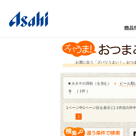
商品
お酒に合う「ズバリうまい！」おつ
■
ホタテの貝柱（を含む）
ビール類
冬
［ 1件 ］
1ページ中1ページ目を表示 [ 1-1件目/1件中 
1