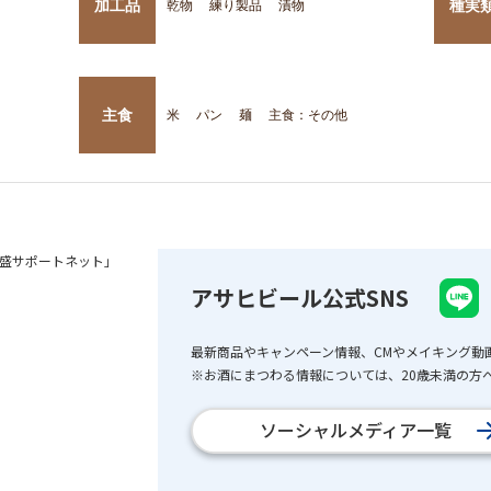
加工品
種実
乾物
練り製品
漬物
主食
米
パン
麺
主食：その他
盛サポートネット」
アサヒビール公式SNS
最新商品やキャンペーン情報、CMやメイキング動
※お酒にまつわる情報については、20歳未満の方へ
ソーシャルメディア一覧