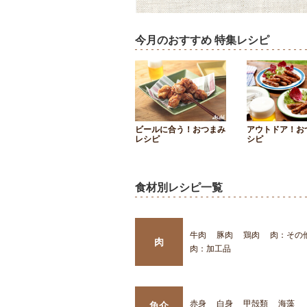
今月のおすすめ 特集レシピ
ビールに合う！おつまみ
アウトドア！お
レシピ
シピ
食材別レシピ一覧
牛肉
豚肉
鶏肉
肉：その
肉
肉：加工品
赤身
白身
甲殻類
海藻
魚介