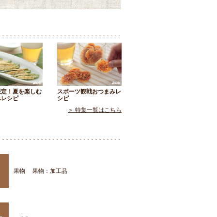
限定！夏を楽しむ
スポーツ観戦おつまみレ
みレシピ
シピ
＞ 特集一覧はこちら
果物
果物：加工品