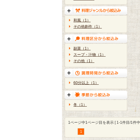
和風（1）
その他創作（1）
副菜（1）
スープ・汁物（1）
その他（1）
60分以上（1）
冬（1）
1ページ中1ページ目を表示 [ 1-1件目/1件中 
1