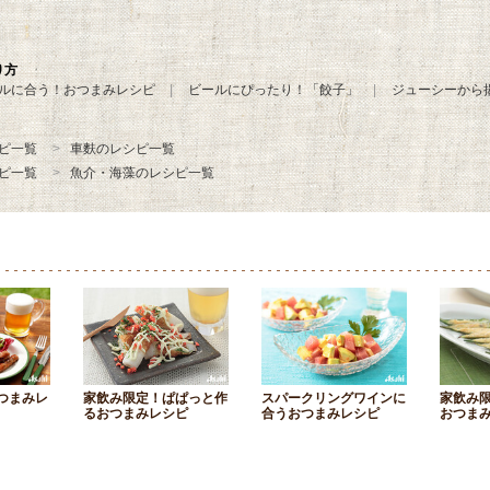
り方
ルに合う！おつまみレシピ
ビールにぴったり！「餃子」
ジューシーから
ピ一覧
車麩のレシピ一覧
ピ一覧
魚介・海藻のレシピ一覧
つまみレ
家飲み限定！ぱぱっと作
スパークリングワインに
家飲み
るおつまみレシピ
合うおつまみレシピ
おつま