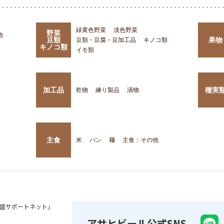
緑黄色野菜
淡色野菜
野菜
他
豆類
果物
豆類・豆腐・豆加工品
キノコ類
キノコ類
イモ類
加工品
種実
乾物
練り製品
漬物
主食
米
パン
麺
主食：その他
盛サポートネット」
アサヒビール公式SNS