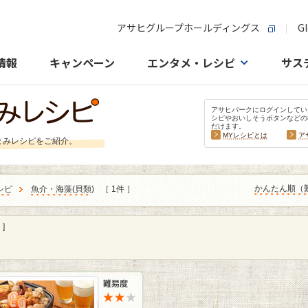
アサヒグループホールディングス
Gl
情報
キャンペーン
エンタメ・レシピ
サス
アサヒパークにログインしてい
シピやおいしそうボタンなどの
だけます。
MYレシピとは
ア
まみレシピをご紹介。
かんたん順（
シピ
魚介・海藻
(
貝類
)
［ 1件 ］
]