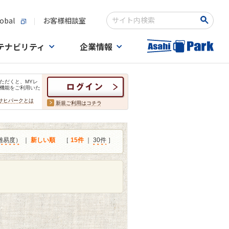
obal
お客様相談室
検索キーワード入力
テナビリティ
企業情報
ただくと、MYレ
機能をご利用いた
サヒパークとは
新規ご利用はコチラ
難易度）
｜
新しい順
［
15件
｜
30件
］