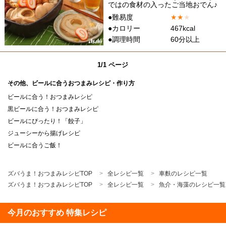
ではの食材の入ったご当地おでん♪
●難易度
★
★
★
●カロリー
467kcal
●調理時間
60分以上
1/1 ページ
その他、ビールに合うおつまみレシピ・作り方
ビールに合う！おつまみレシピ
黒ビールに合う！おつまみレシピ
ビールにぴったり！「餃子」
ジューシーから揚げレシピ
ビールに合うご飯！
ズバうま！おつまみレシピTOP
全レシピ一覧
車麩のレシピ一覧
ズバうま！おつまみレシピTOP
全レシピ一覧
魚介・海藻のレシピ一覧
今月のおすすめ 特集レシピ