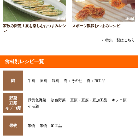
家飲み限定！夏を楽しむおつまみレシ
スポーツ観戦おつまみレシピ
ピ
＞ 特集一覧はこちら
食材別レシピ一覧
肉
牛肉
豚肉
鶏肉
肉：その他
肉：加工品
野菜
緑黄色野菜
淡色野菜
豆類・豆腐・豆加工品
キノコ類
豆類
イモ類
キノコ類
果物
果物
果物：加工品