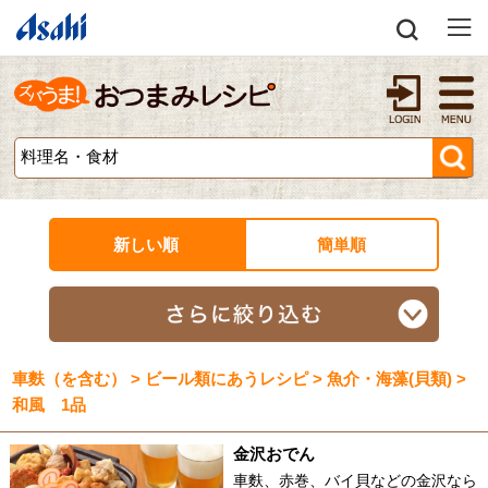
新しい順
簡単順
車麩（を含む） > ビール類にあうレシピ > 魚介・海藻(貝類) >
和風 1品
金沢おでん
車麩、赤巻、バイ貝などの金沢なら