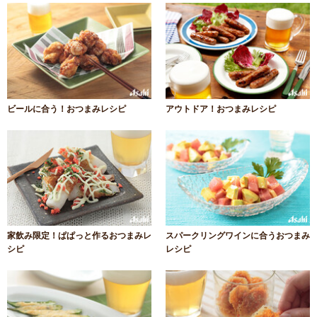
ビールに合う！おつまみレシピ
アウトドア！おつまみレシピ
家飲み限定！ぱぱっと作るおつまみレ
スパークリングワインに合うおつまみ
シピ
レシピ