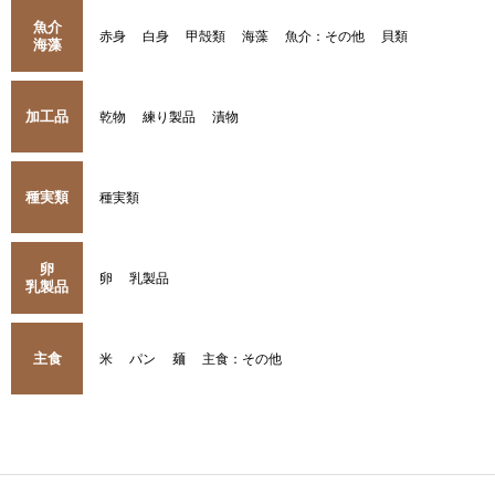
魚介
赤身
白身
甲殻類
海藻
魚介：その他
貝類
海藻
加工品
乾物
練り製品
漬物
種実類
種実類
卵
卵
乳製品
乳製品
主食
米
パン
麺
主食：その他