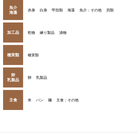
魚介
赤身
白身
甲殻類
海藻
魚介：その他
貝類
海藻
加工品
乾物
練り製品
漬物
種実類
種実類
卵
卵
乳製品
乳製品
主食
米
パン
麺
主食：その他