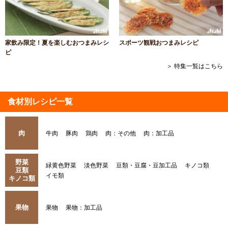
家飲み限定！夏を楽しむおつまみレシ
スポーツ観戦おつまみレシピ
ピ
＞ 特集一覧はこちら
食材別レシピ一覧
肉
牛肉
豚肉
鶏肉
肉：その他
肉：加工品
野菜
緑黄色野菜
淡色野菜
豆類・豆腐・豆加工品
キノコ類
豆類
イモ類
キノコ類
果物
果物
果物：加工品