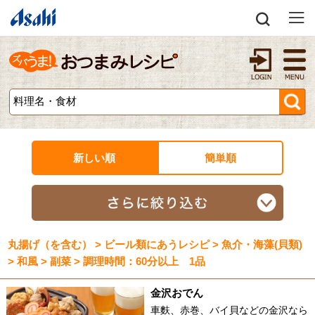
新しい順
簡単順
丸揚げ（を含む） > ビール類にあうレシピ > 魚介・海藻(貝類)
> 和風 > 副菜 > 調理時間：60分以上 1品
金沢おでん
車麩、赤巻、バイ貝などの金沢なら