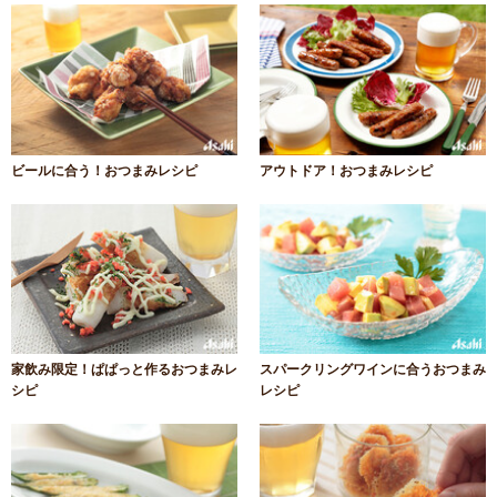
ビールに合う！おつまみレシピ
アウトドア！おつまみレシピ
家飲み限定！ぱぱっと作るおつまみレ
スパークリングワインに合うおつまみ
シピ
レシピ