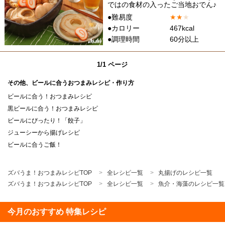
ではの食材の入ったご当地おでん♪
●難易度
★
★
★
●カロリー
467kcal
●調理時間
60分以上
1/1 ページ
その他、ビールに合うおつまみレシピ・作り方
ビールに合う！おつまみレシピ
黒ビールに合う！おつまみレシピ
ビールにぴったり！「餃子」
ジューシーから揚げレシピ
ビールに合うご飯！
ズバうま！おつまみレシピTOP
全レシピ一覧
丸揚げのレシピ一覧
ズバうま！おつまみレシピTOP
全レシピ一覧
魚介・海藻のレシピ一覧
今月のおすすめ 特集レシピ