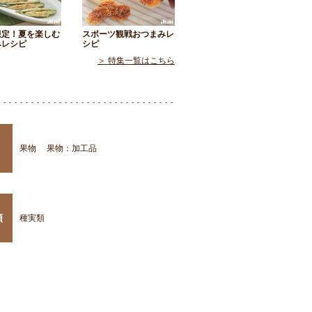
限定！夏を楽しむ
スポーツ観戦おつまみレ
みレシピ
シピ
＞ 特集一覧はこちら
果物
果物：加工品
類
種実類