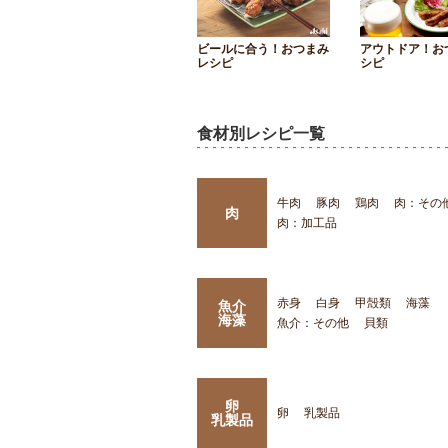
ビールに合う！おつまみ
アウトドア！お
レシピ
シピ
食材別レシピ一覧
牛肉
豚肉
鶏肉
肉：その
肉
肉：加工品
赤身
白身
甲殻類
海藻
魚介
海藻
魚介：その他
貝類
卵
卵
乳製品
乳製品