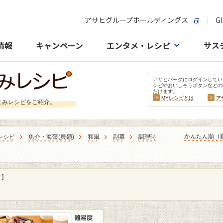
アサヒグループホールディングス
Gl
情報
キャンペーン
エンタメ・レシピ
サス
アサヒパークにログインしてい
シピやおいしそうボタンなどの
だけます。
MYレシピとは
ア
まみレシピをご紹介。
かんたん順（
レシピ
魚介・海藻
(
貝類
)
和風
副菜
調理時
]