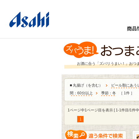
商品
お酒に合う「ズバリうまい！」おつ
■
丸揚げ（を含む）
ビール類にあう
間：60分以上
季節：冬
［ 1件 ］
1ページ中1ページ目を表示 [ 1-1件目/1件中 
1