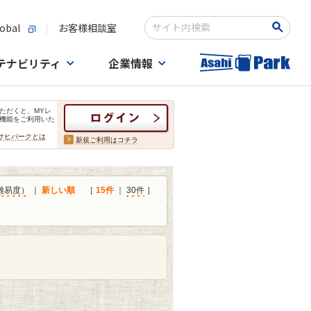
obal
お客様相談室
検索キーワード入力
テナビリティ
企業情報
ただくと、MYレ
機能をご利用いた
サヒパークとは
新規ご利用はコチラ
難易度）
｜
新しい順
［
15件
｜
30件
］