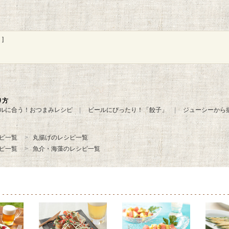
]
り方
ルに合う！おつまみレシピ
ビールにぴったり！「餃子」
ジューシーから
ピ一覧
丸揚げのレシピ一覧
ピ一覧
魚介・海藻のレシピ一覧