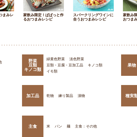
つまみレ
家飲み限定！ぱぱっと作
スパークリングワインに
家飲み
るおつまみレシピ
合うおつまみレシピ
おつま
緑黄色野菜
淡色野菜
野菜
他
豆類
果物
豆類・豆腐・豆加工品
キノコ類
キノコ類
イモ類
加工品
種実
乾物
練り製品
漬物
主食
米
パン
麺
主食：その他