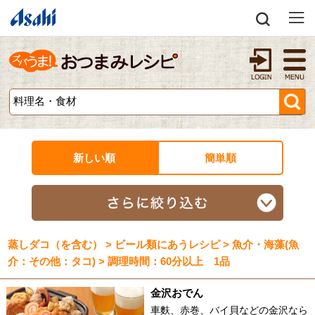
新しい順
簡単順
蒸しダコ（を含む） > ビール類にあうレシピ > 魚介・海藻(魚
介：その他：タコ) > 調理時間：60分以上 1品
金沢おでん
車麩、赤巻、バイ貝などの金沢なら