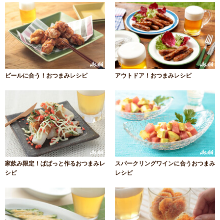
ビールに合う！おつまみレシピ
アウトドア！おつまみレシピ
家飲み限定！ぱぱっと作るおつまみレ
スパークリングワインに合うおつまみ
シピ
レシピ