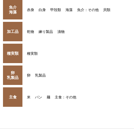
魚介
赤身
白身
甲殻類
海藻
魚介：その他
貝類
海藻
加工品
乾物
練り製品
漬物
種実類
種実類
卵
卵
乳製品
乳製品
主食
米
パン
麺
主食：その他