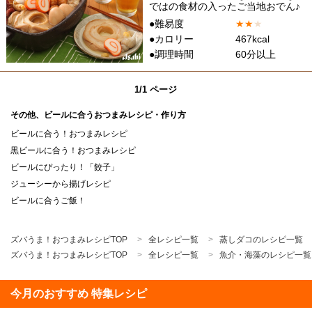
ではの食材の入ったご当地おでん♪
●難易度
★
★
★
●カロリー
467kcal
●調理時間
60分以上
1/1 ページ
その他、ビールに合うおつまみレシピ・作り方
ビールに合う！おつまみレシピ
黒ビールに合う！おつまみレシピ
ビールにぴったり！「餃子」
ジューシーから揚げレシピ
ビールに合うご飯！
ズバうま！おつまみレシピTOP
全レシピ一覧
蒸しダコのレシピ一覧
ズバうま！おつまみレシピTOP
全レシピ一覧
魚介・海藻のレシピ一覧
今月のおすすめ 特集レシピ