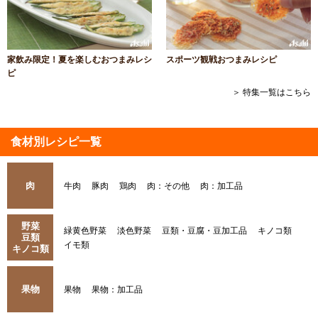
家飲み限定！夏を楽しむおつまみレシ
スポーツ観戦おつまみレシピ
ピ
＞ 特集一覧はこちら
食材別レシピ一覧
肉
牛肉
豚肉
鶏肉
肉：その他
肉：加工品
野菜
緑黄色野菜
淡色野菜
豆類・豆腐・豆加工品
キノコ類
豆類
イモ類
キノコ類
果物
果物
果物：加工品