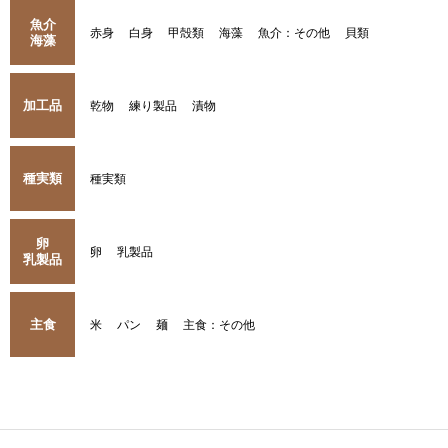
魚介
赤身
白身
甲殻類
海藻
魚介：その他
貝類
海藻
加工品
乾物
練り製品
漬物
種実類
種実類
卵
卵
乳製品
乳製品
主食
米
パン
麺
主食：その他