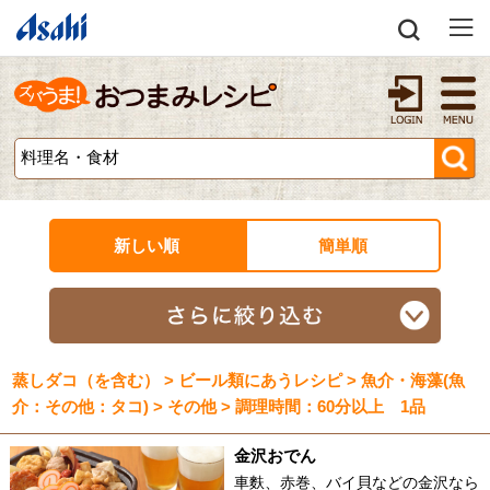
新しい順
簡単順
蒸しダコ（を含む） > ビール類にあうレシピ > 魚介・海藻(魚
介：その他：タコ) > その他 > 調理時間：60分以上 1品
金沢おでん
車麩、赤巻、バイ貝などの金沢なら