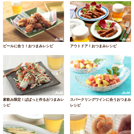
ビールに合う！おつまみレシピ
アウトドア！おつまみレシピ
家飲み限定！ぱぱっと作るおつまみレ
スパークリングワインに合うおつまみ
シピ
レシピ