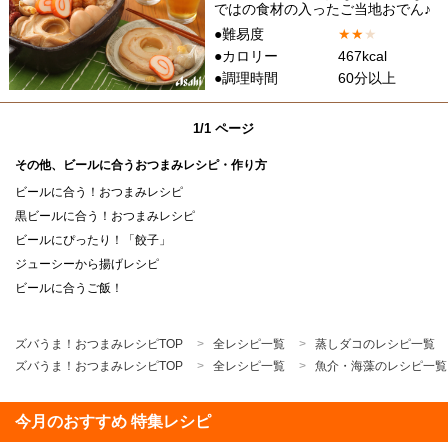
ではの食材の入ったご当地おでん♪
●難易度
★
★
★
●カロリー
467kcal
●調理時間
60分以上
1/1 ページ
その他、ビールに合うおつまみレシピ・作り方
ビールに合う！おつまみレシピ
黒ビールに合う！おつまみレシピ
ビールにぴったり！「餃子」
ジューシーから揚げレシピ
ビールに合うご飯！
ズバうま！おつまみレシピTOP
全レシピ一覧
蒸しダコのレシピ一覧
ズバうま！おつまみレシピTOP
全レシピ一覧
魚介・海藻のレシピ一覧
今月のおすすめ 特集レシピ