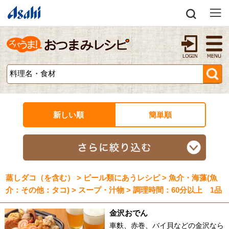
新しい順
簡単順
蒸しダコ（を含む） > ビール類にあうレシピ > 魚介・海藻(魚
介：その他：タコ) > スープ・汁物 > 調理時間：60分以上 1品
金沢おでん
車麩、赤巻、バイ貝などの金沢なら