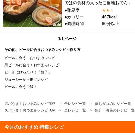
ではの食材の入ったご当地おでん♪
●難易度
★
★
★
●カロリー
467kcal
●調理時間
60分以上
1/1 ページ
その他、ビールに合うおつまみレシピ・作り方
ビールに合う！おつまみレシピ
黒ビールに合う！おつまみレシピ
ビールにぴったり！「餃子」
ジューシーから揚げレシピ
ビールに合うご飯！
ズバうま！おつまみレシピTOP
全レシピ一覧
蒸しダコのレシピ一覧
ズバうま！おつまみレシピTOP
全レシピ一覧
魚介・海藻のレシピ一覧
今月のおすすめ 特集レシピ