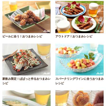
ビールに合う！おつまみレシピ
アウトドア！おつまみレシピ
家飲み限定！ぱぱっと作るおつまみレ
スパークリングワインに合うおつまみ
シピ
レシピ