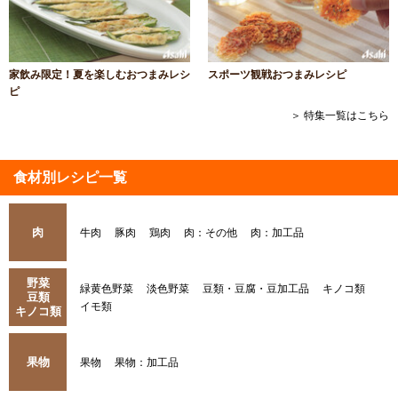
家飲み限定！夏を楽しむおつまみレシ
スポーツ観戦おつまみレシピ
ピ
＞ 特集一覧はこちら
食材別レシピ一覧
肉
牛肉
豚肉
鶏肉
肉：その他
肉：加工品
野菜
緑黄色野菜
淡色野菜
豆類・豆腐・豆加工品
キノコ類
豆類
イモ類
キノコ類
果物
果物
果物：加工品