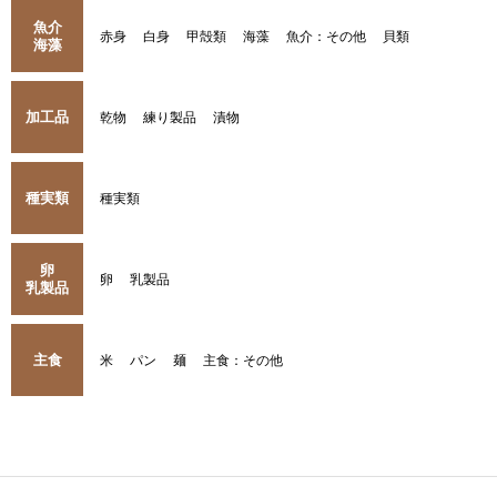
魚介
赤身
白身
甲殻類
海藻
魚介：その他
貝類
海藻
加工品
乾物
練り製品
漬物
種実類
種実類
卵
卵
乳製品
乳製品
主食
米
パン
麺
主食：その他