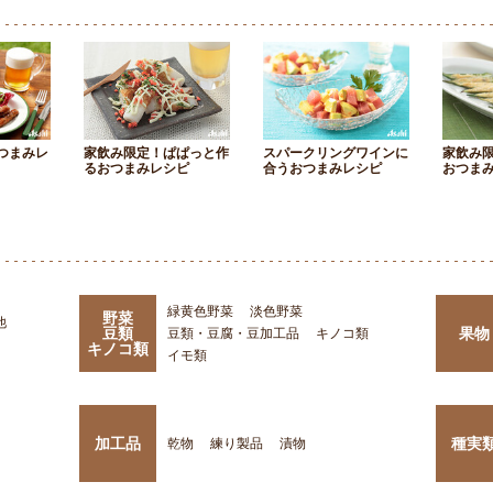
つまみレ
家飲み限定！ぱぱっと作
スパークリングワインに
家飲み
るおつまみレシピ
合うおつまみレシピ
おつま
緑黄色野菜
淡色野菜
野菜
他
豆類
果物
豆類・豆腐・豆加工品
キノコ類
キノコ類
イモ類
加工品
種実
乾物
練り製品
漬物