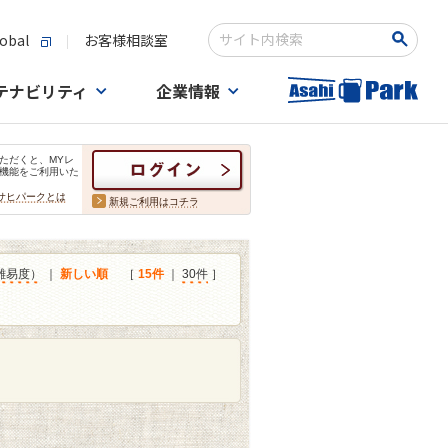
obal
お客様相談室
検索キーワード入力
テナビリティ
企業情報
ただくと、MYレ
機能をご利用いた
サヒパークとは
新規ご利用はコチラ
難易度）
｜
新しい順
［
15件
｜
30件
］