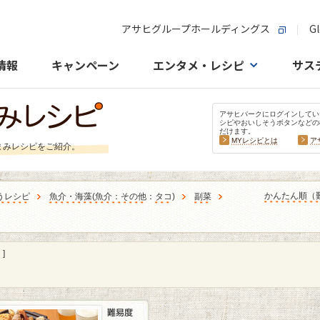
アサヒグループホールディングス
Gl
情報
キャンペーン
エンタメ・レシピ
サス
アサヒパークにログインしてい
シピやおいしそうボタンなどの
だけます。
MYレシピとは
ア
まみレシピをご紹介。
かんたん順（
うレシピ
魚介・海藻
(
魚介：その他
：
タコ
)
副菜
]