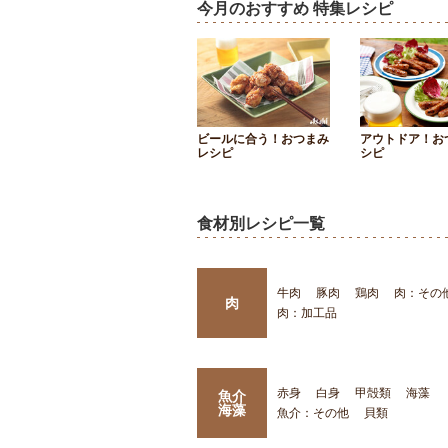
今月のおすすめ 特集レシピ
ビールに合う！おつまみ
アウトドア！お
レシピ
シピ
食材別レシピ一覧
牛肉
豚肉
鶏肉
肉：その
肉
肉：加工品
赤身
白身
甲殻類
海藻
魚介
海藻
魚介：その他
貝類