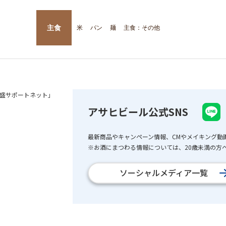
主食
米
パン
麺
主食：その他
盛サポートネット」
アサヒビール公式SNS
最新商品やキャンペーン情報、CMやメイキング動
※お酒にまつわる情報については、20歳未満の方へ
ソーシャルメディア一覧