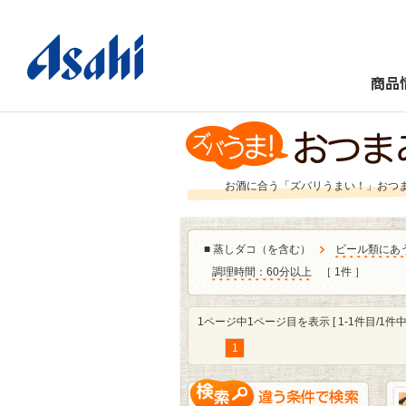
商品
お酒に合う「ズバリうまい！」おつ
■
蒸しダコ（を含む）
ビール類にあ
調理時間：60分以上
［ 1件 ］
1ページ中1ページ目を表示 [ 1-1件目/1件中 
1