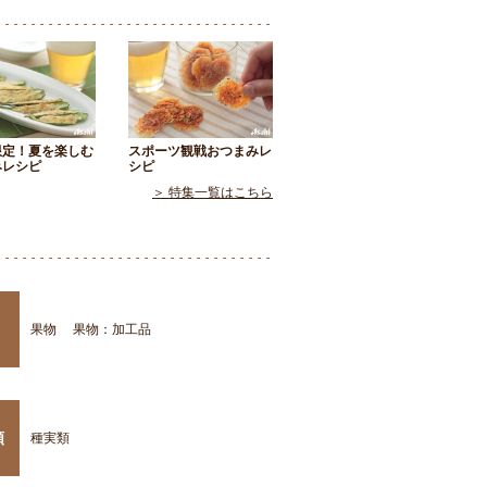
限定！夏を楽しむ
スポーツ観戦おつまみレ
みレシピ
シピ
＞ 特集一覧はこちら
果物
果物：加工品
類
種実類