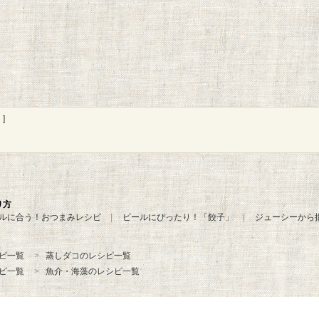
]
り方
ルに合う！おつまみレシピ
ビールにぴったり！「餃子」
ジューシーから
ピ一覧
蒸しダコのレシピ一覧
ピ一覧
魚介・海藻のレシピ一覧