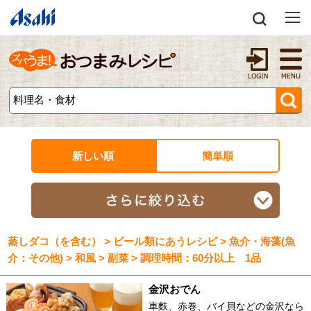
新しい順
簡単順
蒸しダコ（を含む） > ビール類にあうレシピ > 魚介・海藻(魚
介：その他) > 和風 > 副菜 > 調理時間：60分以上 1品
金沢おでん
車麩、赤巻、バイ貝などの金沢なら