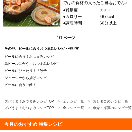
ではの食材の入ったご当地おでん♪
●難易度
★
★
★
●カロリー
467kcal
●調理時間
60分以上
1/1 ページ
その他、ビールに合うおつまみレシピ・作り方
ビールに合う！おつまみレシピ
黒ビールに合う！おつまみレシピ
ビールにぴったり！「餃子」
ジューシーから揚げレシピ
ビールに合うご飯！
ズバうま！おつまみレシピTOP
全レシピ一覧
蒸しダコのレシピ一覧
ズバうま！おつまみレシピTOP
全レシピ一覧
魚介・海藻のレシピ一覧
今月のおすすめ 特集レシピ