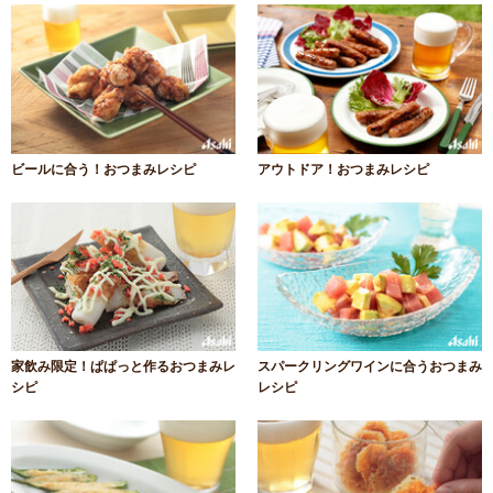
ビールに合う！おつまみレシピ
アウトドア！おつまみレシピ
家飲み限定！ぱぱっと作るおつまみレ
スパークリングワインに合うおつまみ
シピ
レシピ