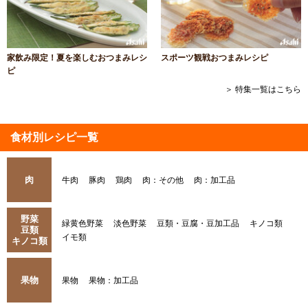
家飲み限定！夏を楽しむおつまみレシ
スポーツ観戦おつまみレシピ
ピ
＞ 特集一覧はこちら
食材別レシピ一覧
肉
牛肉
豚肉
鶏肉
肉：その他
肉：加工品
野菜
緑黄色野菜
淡色野菜
豆類・豆腐・豆加工品
キノコ類
豆類
イモ類
キノコ類
果物
果物
果物：加工品