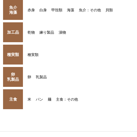
魚介
赤身
白身
甲殻類
海藻
魚介：その他
貝類
海藻
加工品
乾物
練り製品
漬物
種実類
種実類
卵
卵
乳製品
乳製品
主食
米
パン
麺
主食：その他