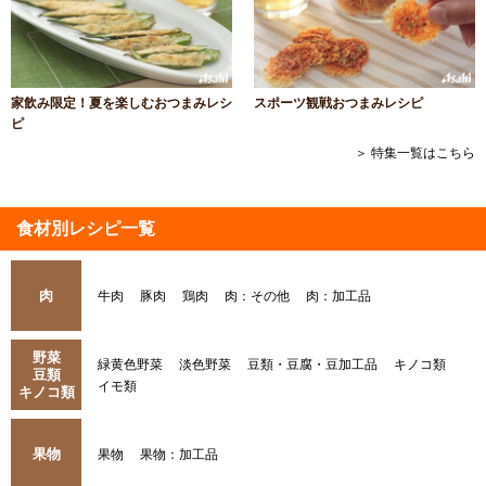
家飲み限定！夏を楽しむおつまみレシ
スポーツ観戦おつまみレシピ
ピ
＞ 特集一覧はこちら
食材別レシピ一覧
肉
牛肉
豚肉
鶏肉
肉：その他
肉：加工品
野菜
緑黄色野菜
淡色野菜
豆類・豆腐・豆加工品
キノコ類
豆類
イモ類
キノコ類
果物
果物
果物：加工品