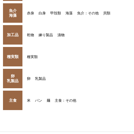
魚介
赤身
白身
甲殻類
海藻
魚介：その他
貝類
海藻
加工品
乾物
練り製品
漬物
種実類
種実類
卵
卵
乳製品
乳製品
主食
米
パン
麺
主食：その他