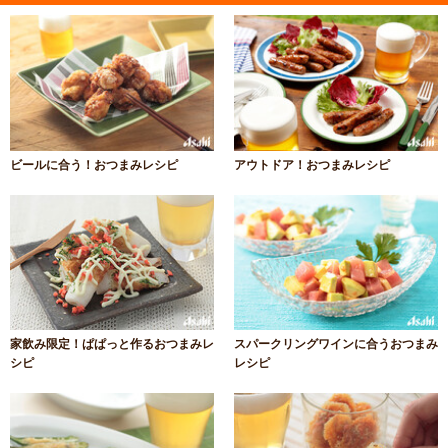
ビールに合う！おつまみレシピ
アウトドア！おつまみレシピ
家飲み限定！ぱぱっと作るおつまみレ
スパークリングワインに合うおつまみ
シピ
レシピ