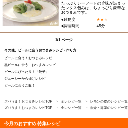
たっぷりシーフードの旨味が詰まっ
たレタス包みは、ちょっぴり豪華な
おつまみです。
●難易度
★
★
★
●調理時間
45分
1/1 ページ
その他、ビールに合うおつまみレシピ・作り方
ビールに合う！おつまみレシピ
黒ビールに合う！おつまみレシピ
ビールにぴったり！「餃子」
ジューシーから揚げレシピ
ビールに合うご飯！
ズバうま！おつまみレシピTOP
全レシピ一覧
レモンの皮のレシピ一覧
ズバうま！おつまみレシピTOP
全レシピ一覧
魚介・海藻のレシピ一覧
今月のおすすめ 特集レシピ