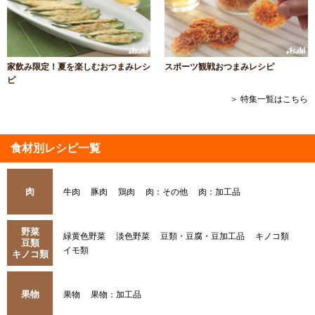
家飲み限定！夏を楽しむおつまみレシ
スポーツ観戦おつまみレシピ
ピ
＞ 特集一覧はこちら
食材別レシピ一覧
肉
牛肉
豚肉
鶏肉
肉：その他
肉：加工品
野菜
緑黄色野菜
淡色野菜
豆類・豆腐・豆加工品
キノコ類
豆類
イモ類
キノコ類
果物
果物
果物：加工品