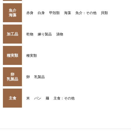
魚介
赤身
白身
甲殻類
海藻
魚介：その他
貝類
海藻
加工品
乾物
練り製品
漬物
種実類
種実類
卵
卵
乳製品
乳製品
主食
米
パン
麺
主食：その他