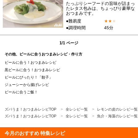
たっぷりシーフードの旨味が詰まっ
たレタス包みは、ちょっぴり豪華な
おつまみです。
●難易度
★
★
★
●調理時間
45分
1/1 ページ
その他、ビールに合うおつまみレシピ・作り方
ビールに合う！おつまみレシピ
黒ビールに合う！おつまみレシピ
ビールにぴったり！「餃子」
ジューシーから揚げレシピ
ビールに合うご飯！
ズバうま！おつまみレシピTOP
全レシピ一覧
レモンの皮のレシピ一覧
ズバうま！おつまみレシピTOP
全レシピ一覧
魚介・海藻のレシピ一覧
今月のおすすめ 特集レシピ