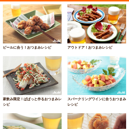
ビールに合う！おつまみレシピ
アウトドア！おつまみレシピ
家飲み限定！ぱぱっと作るおつまみレ
スパークリングワインに合うおつまみ
シピ
レシピ