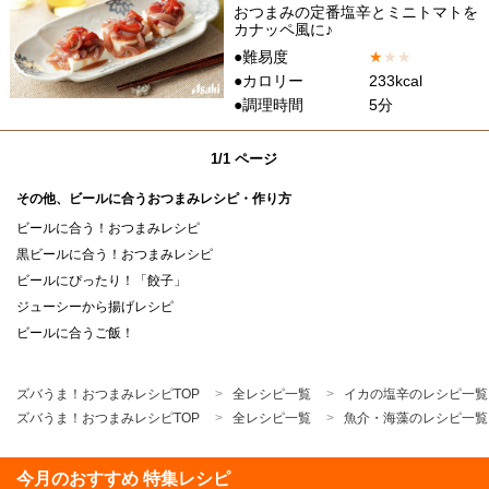
おつまみの定番塩辛とミニトマトを
カナッペ風に♪
●難易度
★
★
★
●カロリー
233kcal
●調理時間
5分
1/1 ページ
その他、ビールに合うおつまみレシピ・作り方
ビールに合う！おつまみレシピ
黒ビールに合う！おつまみレシピ
ビールにぴったり！「餃子」
ジューシーから揚げレシピ
ビールに合うご飯！
ズバうま！おつまみレシピTOP
全レシピ一覧
イカの塩辛のレシピ一覧
ズバうま！おつまみレシピTOP
全レシピ一覧
魚介・海藻のレシピ一覧
今月のおすすめ 特集レシピ