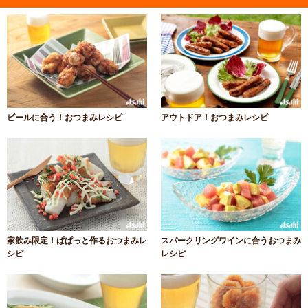
ビールに合う！おつまみレシピ
アウトドア！おつまみレシピ
家飲み限定！ぱぱっと作るおつまみレ
スパークリングワインに合うおつまみ
シピ
レシピ