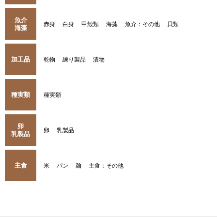
魚介
赤身
白身
甲殻類
海藻
魚介：その他
貝類
海藻
加工品
乾物
練り製品
漬物
種実類
種実類
卵
卵
乳製品
乳製品
主食
米
パン
麺
主食：その他