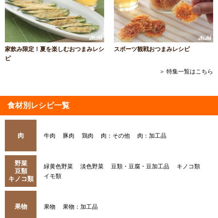
家飲み限定！夏を楽しむおつまみレシ
スポーツ観戦おつまみレシピ
ピ
＞ 特集一覧はこちら
食材別レシピ一覧
肉
牛肉
豚肉
鶏肉
肉：その他
肉：加工品
野菜
緑黄色野菜
淡色野菜
豆類・豆腐・豆加工品
キノコ類
豆類
イモ類
キノコ類
果物
果物
果物：加工品