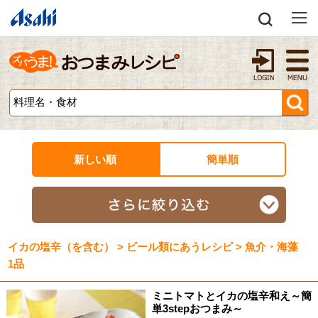
新しい順
簡単順
イカの塩辛（を含む） > ビール類にあうレシピ > 魚介・海藻
1品
ミニトマトとイカの塩辛和え～簡
単3stepおつまみ～