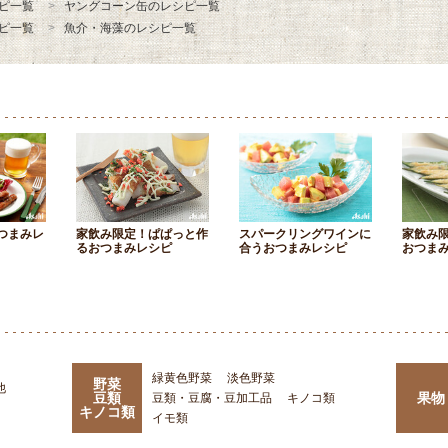
ピ一覧
ヤングコーン缶のレシピ一覧
ピ一覧
魚介・海藻のレシピ一覧
つまみレ
家飲み限定！ぱぱっと作
スパークリングワインに
家飲み
るおつまみレシピ
合うおつまみレシピ
おつま
緑黄色野菜
淡色野菜
野菜
他
豆類
果物
豆類・豆腐・豆加工品
キノコ類
キノコ類
イモ類