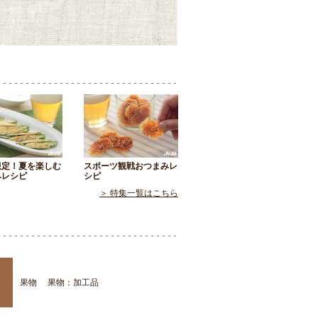
限定！夏を楽しむ
スポーツ観戦おつまみレ
みレシピ
シピ
＞ 特集一覧はこちら
果物
果物：加工品