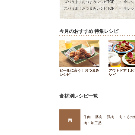
ズバうま！おつまみレシピTOP
全レシ
ズバうま！おつまみレシピTOP
全レシ
今月のおすすめ 特集レシピ
ビールに合う！おつまみ
アウトドア！お
レシピ
シピ
食材別レシピ一覧
牛肉
豚肉
鶏肉
肉：その
肉
肉：加工品