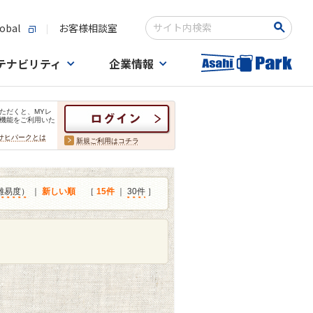
obal
お客様相談室
検索キーワード入力
テナビリティ
企業情報
ただくと、MYレ
機能をご利用いた
サヒパークとは
新規ご利用はコチラ
難易度）
｜
新しい順
［
15件
｜
30件
］