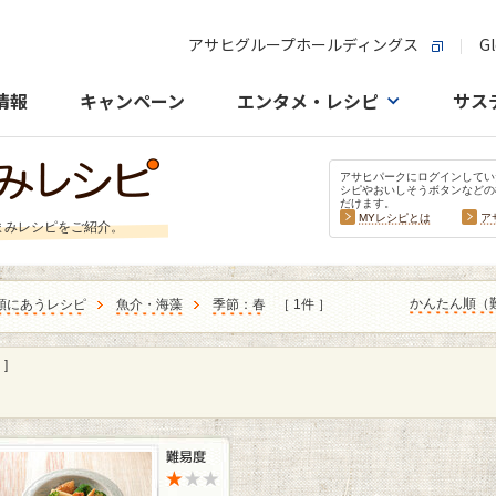
アサヒグループホールディングス
Gl
情報
キャンペーン
エンタメ・レシピ
サス
アサヒパークにログインしてい
シピやおいしそうボタンなどの
だけます。
MYレシピとは
ア
まみレシピをご紹介。
かんたん順（
類にあうレシピ
魚介・海藻
季節：春
［ 1件 ］
]