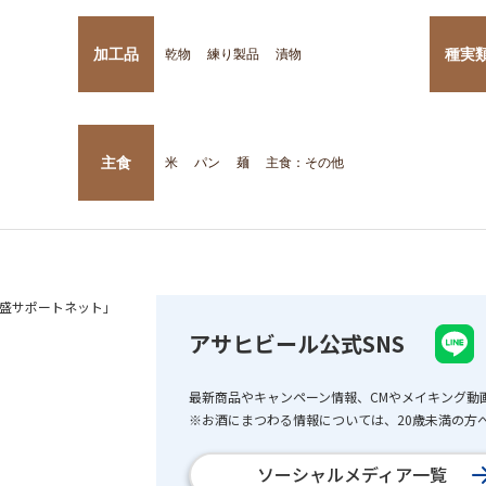
加工品
種実
乾物
練り製品
漬物
主食
米
パン
麺
主食：その他
盛サポートネット」
アサヒビール公式SNS
最新商品やキャンペーン情報、CMやメイキング動
※お酒にまつわる情報については、20歳未満の方へ
ソーシャルメディア一覧