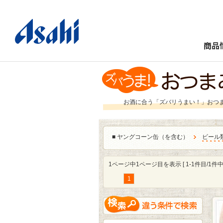
商品
お酒に合う「ズバリうまい！」おつ
■
ヤングコーン缶（を含む）
ビール
1ページ中1ページ目を表示 [ 1-1件目/1件中 
1