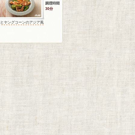
30分
鯛とヤングコーンのアジア風