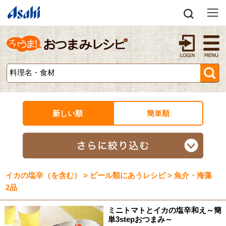
新しい順
簡単順
イカの塩辛（を含む） > ビール類にあうレシピ > 魚介・海藻
2品
ミニトマトとイカの塩辛和え～簡
単3stepおつまみ～