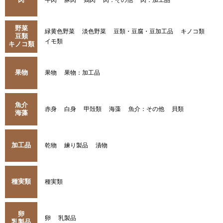
牛肉
豚肉
鶏肉
肉：その他
肉：加工品
野菜
緑黄色野菜
淡色野菜
豆類・豆腐・豆加工品
キノコ類
豆類
イモ類
キノコ類
果物
果物
果物：加工品
魚介
赤身
白身
甲殻類
海藻
魚介：その他
貝類
海藻
加工品
乾物
練り製品
漬物
種実類
種実類
卵
卵
乳製品
乳製品