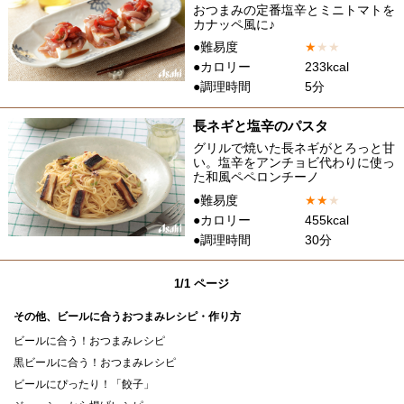
おつまみの定番塩辛とミニトマトを
カナッペ風に♪
●難易度
★
★
★
●カロリー
233kcal
●調理時間
5分
長ネギと塩辛のパスタ
グリルで焼いた長ネギがとろっと甘
い。塩辛をアンチョビ代わりに使っ
た和風ペペロンチーノ
●難易度
★
★
★
●カロリー
455kcal
●調理時間
30分
1/1 ページ
その他、ビールに合うおつまみレシピ・作り方
ビールに合う！おつまみレシピ
黒ビールに合う！おつまみレシピ
ビールにぴったり！「餃子」