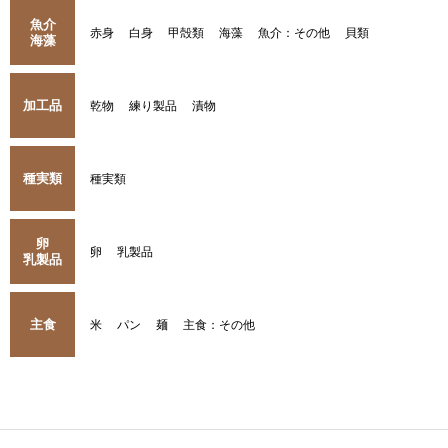
魚介
赤身
白身
甲殻類
海藻
魚介：その他
貝類
海藻
加工品
乾物
練り製品
漬物
種実類
種実類
卵
卵
乳製品
乳製品
主食
米
パン
麺
主食：その他