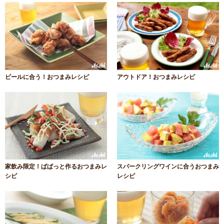
ビールに合う！おつまみレシピ
アウトドア！おつまみレシピ
家飲み限定！ぱぱっと作るおつまみレ
スパークリングワインに合うおつまみ
シピ
レシピ