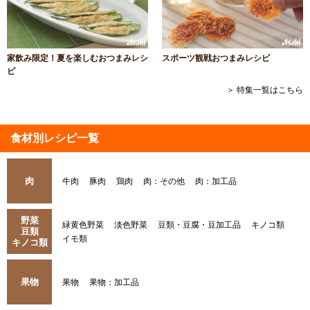
家飲み限定！夏を楽しむおつまみレシ
スポーツ観戦おつまみレシピ
ピ
＞ 特集一覧はこちら
食材別レシピ一覧
肉
牛肉
豚肉
鶏肉
肉：その他
肉：加工品
野菜
緑黄色野菜
淡色野菜
豆類・豆腐・豆加工品
キノコ類
豆類
イモ類
キノコ類
果物
果物
果物：加工品