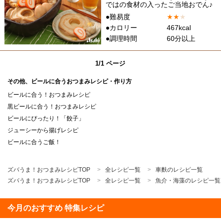
ではの食材の入ったご当地おでん♪
●難易度
★
★
★
●カロリー
467kcal
●調理時間
60分以上
1/1 ページ
その他、ビールに合うおつまみレシピ・作り方
ビールに合う！おつまみレシピ
黒ビールに合う！おつまみレシピ
ビールにぴったり！「餃子」
ジューシーから揚げレシピ
ビールに合うご飯！
ズバうま！おつまみレシピTOP
全レシピ一覧
車麩のレシピ一覧
ズバうま！おつまみレシピTOP
全レシピ一覧
魚介・海藻のレシピ一覧
今月のおすすめ 特集レシピ