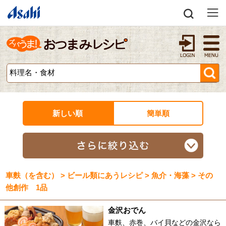
新しい順
簡単順
車麩（を含む） > ビール類にあうレシピ > 魚介・海藻 > その
他創作 1品
金沢おでん
車麩、赤巻、バイ貝などの金沢なら