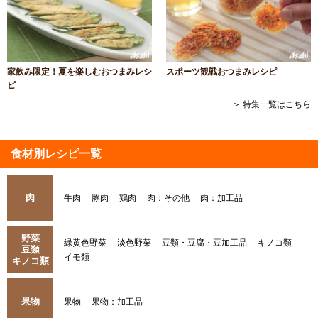
家飲み限定！夏を楽しむおつまみレシ
スポーツ観戦おつまみレシピ
ピ
＞ 特集一覧はこちら
食材別レシピ一覧
肉
牛肉
豚肉
鶏肉
肉：その他
肉：加工品
野菜
緑黄色野菜
淡色野菜
豆類・豆腐・豆加工品
キノコ類
豆類
イモ類
キノコ類
果物
果物
果物：加工品