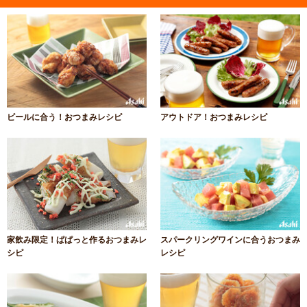
ビールに合う！おつまみレシピ
アウトドア！おつまみレシピ
家飲み限定！ぱぱっと作るおつまみレ
スパークリングワインに合うおつまみ
シピ
レシピ