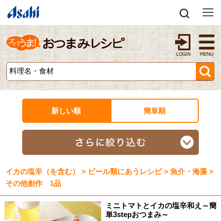
新しい順
簡単順
イカの塩辛（を含む） > ビール類にあうレシピ > 魚介・海藻 >
その他創作 1品
ミニトマトとイカの塩辛和え～簡
単3stepおつまみ～