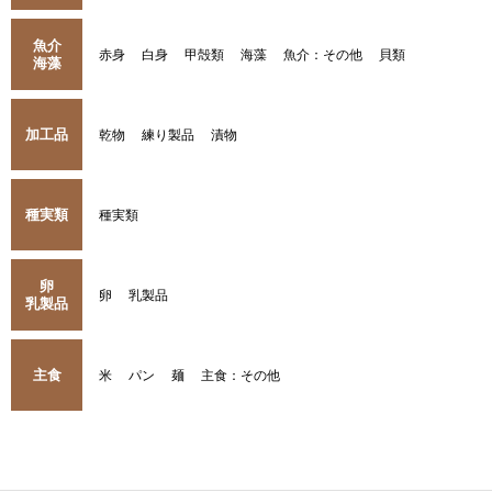
魚介
赤身
白身
甲殻類
海藻
魚介：その他
貝類
海藻
加工品
乾物
練り製品
漬物
種実類
種実類
卵
卵
乳製品
乳製品
主食
米
パン
麺
主食：その他