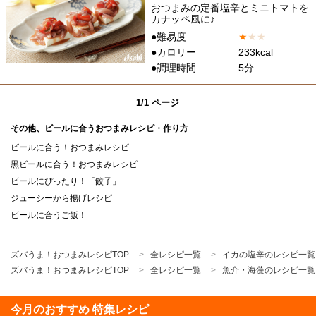
おつまみの定番塩辛とミニトマトを
カナッペ風に♪
●難易度
★
★
★
●カロリー
233kcal
●調理時間
5分
1/1 ページ
その他、ビールに合うおつまみレシピ・作り方
ビールに合う！おつまみレシピ
黒ビールに合う！おつまみレシピ
ビールにぴったり！「餃子」
ジューシーから揚げレシピ
ビールに合うご飯！
ズバうま！おつまみレシピTOP
全レシピ一覧
イカの塩辛のレシピ一覧
ズバうま！おつまみレシピTOP
全レシピ一覧
魚介・海藻のレシピ一覧
今月のおすすめ 特集レシピ