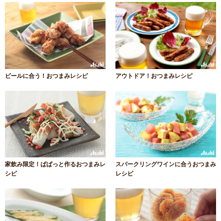
ビールに合う！おつまみレシピ
アウトドア！おつまみレシピ
家飲み限定！ぱぱっと作るおつまみレ
スパークリングワインに合うおつまみ
シピ
レシピ