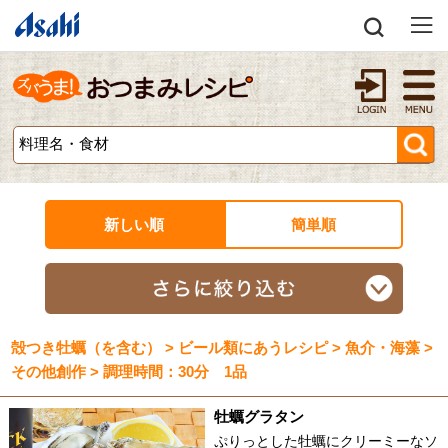
新しい順
簡単順
殻つき牡蠣（を含む） > ビール類にあうレシピ > 魚介・海藻 >
その他創作 > 調理時間：30分 1品
牡蠣グラタン
ぷりっとした牡蠣にクリーミーなソ