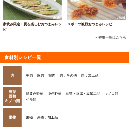
家飲み限定！夏を楽しむおつまみレシ
スポーツ観戦おつまみレシピ
ピ
＞ 特集一覧はこちら
食材別レシピ一覧
肉
牛肉
豚肉
鶏肉
肉：その他
肉：加工品
野菜
緑黄色野菜
淡色野菜
豆類・豆腐・豆加工品
キノコ類
豆類
イモ類
キノコ類
果物
果物
果物：加工品