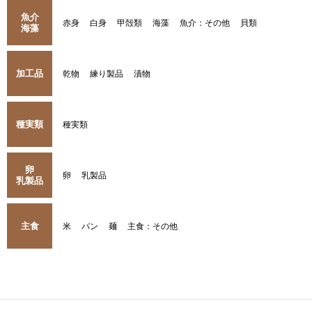
魚介
赤身
白身
甲殻類
海藻
魚介：その他
貝類
海藻
加工品
乾物
練り製品
漬物
種実類
種実類
卵
卵
乳製品
乳製品
主食
米
パン
麺
主食：その他