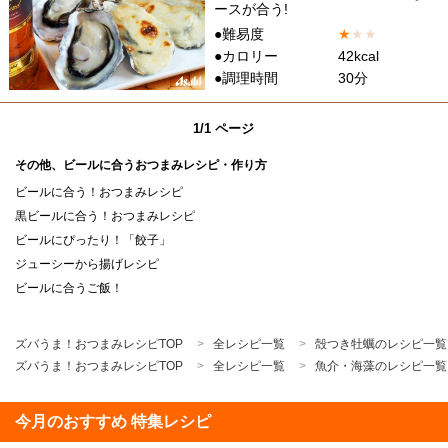
ースが合う!
●難易度
★
★
★
●カロリー
42kcal
●調理時間
30分
1/1 ページ
その他、ビールに合うおつまみレシピ・作り方
ビールに合う！おつまみレシピ
黒ビールに合う！おつまみレシピ
ビールにぴったり！「餃子」
ジューシーから揚げレシピ
ビールに合うご飯！
ズバうま！おつまみレシピTOP
全レシピ一覧
殻つき牡蠣のレシピ一覧
ズバうま！おつまみレシピTOP
全レシピ一覧
魚介・海藻のレシピ一覧
今月のおすすめ 特集レシピ