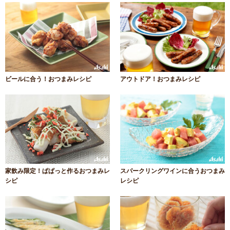
ビールに合う！おつまみレシピ
アウトドア！おつまみレシピ
家飲み限定！ぱぱっと作るおつまみレ
スパークリングワインに合うおつまみ
シピ
レシピ