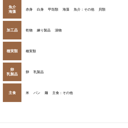
魚介
赤身
白身
甲殻類
海藻
魚介：その他
貝類
海藻
加工品
乾物
練り製品
漬物
種実類
種実類
卵
卵
乳製品
乳製品
主食
米
パン
麺
主食：その他