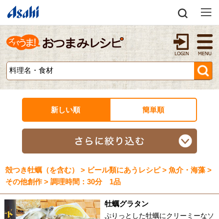
新しい順
簡単順
殻つき牡蠣（を含む） > ビール類にあうレシピ > 魚介・海藻 >
その他創作 > 調理時間：30分 1品
牡蠣グラタン
ぷりっとした牡蠣にクリーミーなソ