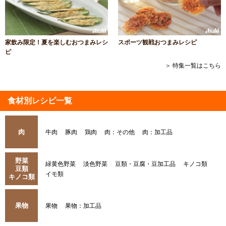
家飲み限定！夏を楽しむおつまみレシ
スポーツ観戦おつまみレシピ
ピ
＞ 特集一覧はこちら
食材別レシピ一覧
肉
牛肉
豚肉
鶏肉
肉：その他
肉：加工品
野菜
緑黄色野菜
淡色野菜
豆類・豆腐・豆加工品
キノコ類
豆類
イモ類
キノコ類
果物
果物
果物：加工品