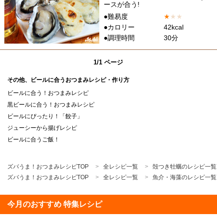
ースが合う!
●難易度
★
★
★
●カロリー
42kcal
●調理時間
30分
1/1 ページ
その他、ビールに合うおつまみレシピ・作り方
ビールに合う！おつまみレシピ
黒ビールに合う！おつまみレシピ
ビールにぴったり！「餃子」
ジューシーから揚げレシピ
ビールに合うご飯！
ズバうま！おつまみレシピTOP
全レシピ一覧
殻つき牡蠣のレシピ一覧
ズバうま！おつまみレシピTOP
全レシピ一覧
魚介・海藻のレシピ一覧
今月のおすすめ 特集レシピ