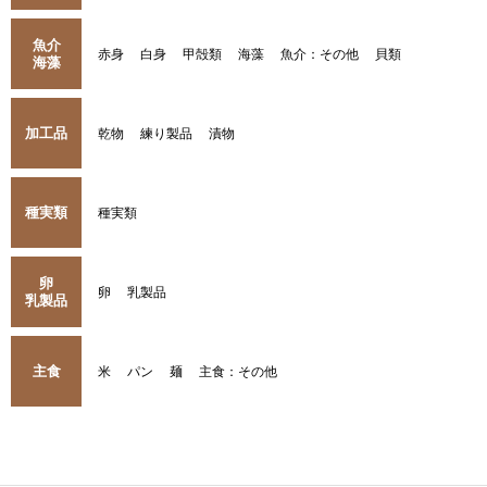
魚介
赤身
白身
甲殻類
海藻
魚介：その他
貝類
海藻
加工品
乾物
練り製品
漬物
種実類
種実類
卵
卵
乳製品
乳製品
主食
米
パン
麺
主食：その他