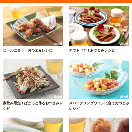
ビールに合う！おつまみレシピ
アウトドア！おつまみレシピ
家飲み限定！ぱぱっと作るおつまみレ
スパークリングワインに合うおつまみ
シピ
レシピ