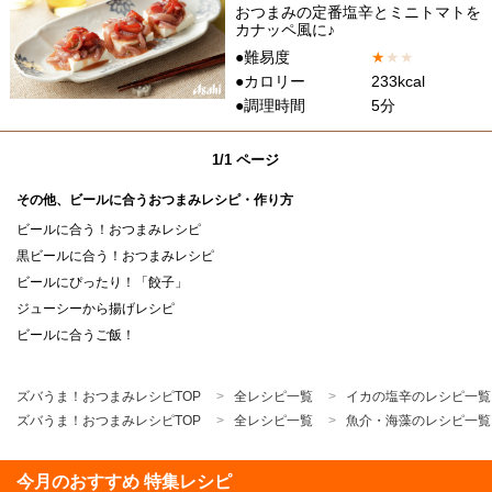
おつまみの定番塩辛とミニトマトを
カナッペ風に♪
●難易度
★
★
★
●カロリー
233kcal
●調理時間
5分
1/1 ページ
その他、ビールに合うおつまみレシピ・作り方
ビールに合う！おつまみレシピ
黒ビールに合う！おつまみレシピ
ビールにぴったり！「餃子」
ジューシーから揚げレシピ
ビールに合うご飯！
ズバうま！おつまみレシピTOP
全レシピ一覧
イカの塩辛のレシピ一覧
ズバうま！おつまみレシピTOP
全レシピ一覧
魚介・海藻のレシピ一覧
今月のおすすめ 特集レシピ