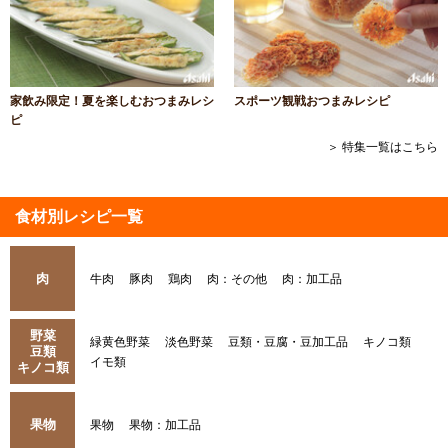
家飲み限定！夏を楽しむおつまみレシ
スポーツ観戦おつまみレシピ
ピ
＞ 特集一覧はこちら
食材別レシピ一覧
肉
牛肉
豚肉
鶏肉
肉：その他
肉：加工品
野菜
緑黄色野菜
淡色野菜
豆類・豆腐・豆加工品
キノコ類
豆類
イモ類
キノコ類
果物
果物
果物：加工品