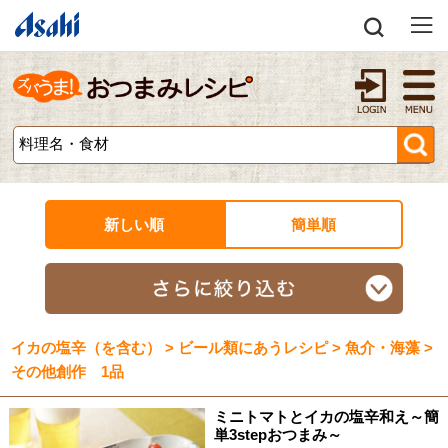
新しい順
簡単順
イカの塩辛（を含む） > ビール類にあうレシピ > 魚介・海藻 >
その他創作 1品
ミニトマトとイカの塩辛和え～簡
単3stepおつまみ～