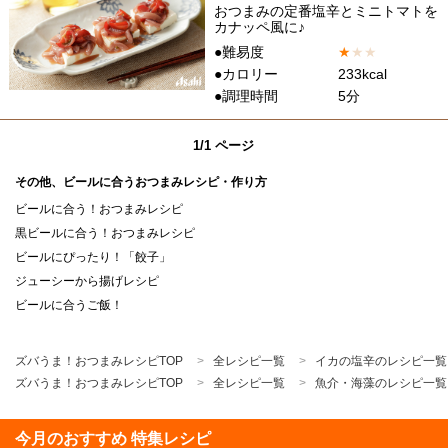
おつまみの定番塩辛とミニトマトを
カナッペ風に♪
●難易度
★
★
★
●カロリー
233kcal
●調理時間
5分
1/1 ページ
その他、ビールに合うおつまみレシピ・作り方
ビールに合う！おつまみレシピ
黒ビールに合う！おつまみレシピ
ビールにぴったり！「餃子」
ジューシーから揚げレシピ
ビールに合うご飯！
ズバうま！おつまみレシピTOP
全レシピ一覧
イカの塩辛のレシピ一覧
ズバうま！おつまみレシピTOP
全レシピ一覧
魚介・海藻のレシピ一覧
今月のおすすめ 特集レシピ