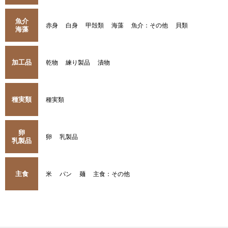
魚介
赤身
白身
甲殻類
海藻
魚介：その他
貝類
海藻
加工品
乾物
練り製品
漬物
種実類
種実類
卵
卵
乳製品
乳製品
主食
米
パン
麺
主食：その他