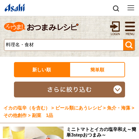
新しい順
簡単順
イカの塩辛（を含む） > ビール類にあうレシピ > 魚介・海藻 >
その他創作 > 副菜 1品
ミニトマトとイカの塩辛和え～簡
単3stepおつまみ～