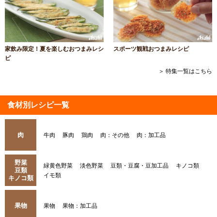
家飲み限定！夏を楽しむおつまみレシ
スポーツ観戦おつまみレシピ
ピ
＞ 特集一覧はこちら
食材別レシピ一覧
肉
牛肉
豚肉
鶏肉
肉：その他
肉：加工品
野菜
緑黄色野菜
淡色野菜
豆類・豆腐・豆加工品
キノコ類
豆類
イモ類
キノコ類
果物
果物
果物：加工品