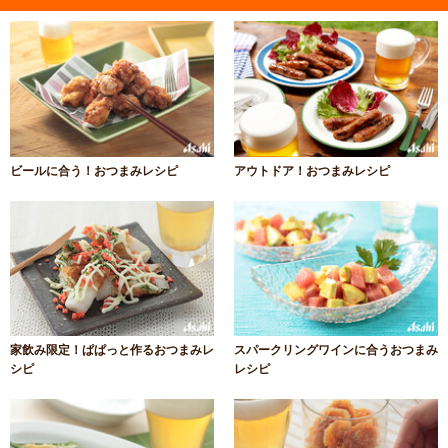
ビールに合う！おつまみレシピ
アウトドア！おつまみレシピ
家飲み限定！ぱぱっと作るおつまみレ
スパークリングワインに合うおつまみ
シピ
レシピ