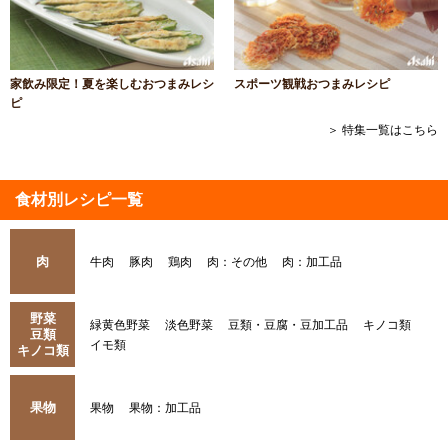
家飲み限定！夏を楽しむおつまみレシ
スポーツ観戦おつまみレシピ
ピ
＞ 特集一覧はこちら
食材別レシピ一覧
肉
牛肉
豚肉
鶏肉
肉：その他
肉：加工品
野菜
緑黄色野菜
淡色野菜
豆類・豆腐・豆加工品
キノコ類
豆類
イモ類
キノコ類
果物
果物
果物：加工品