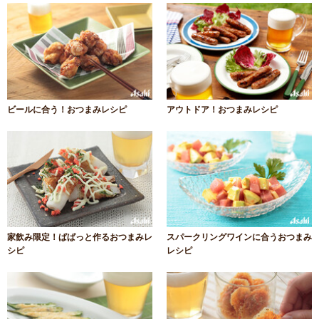
ビールに合う！おつまみレシピ
アウトドア！おつまみレシピ
家飲み限定！ぱぱっと作るおつまみレ
スパークリングワインに合うおつまみ
シピ
レシピ