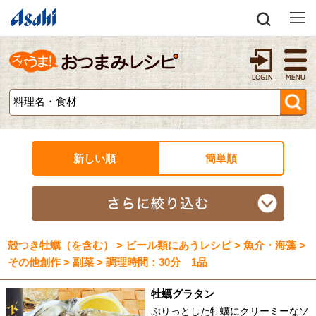
新しい順
簡単順
殻つき牡蠣（を含む） > ビール類にあうレシピ > 魚介・海藻 >
その他創作 > 副菜 > 調理時間：30分 1品
牡蠣グラタン
ぷりっとした牡蠣にクリーミーなソ