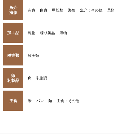
魚介
赤身
白身
甲殻類
海藻
魚介：その他
貝類
海藻
加工品
乾物
練り製品
漬物
種実類
種実類
卵
卵
乳製品
乳製品
主食
米
パン
麺
主食：その他