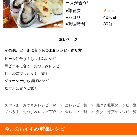
ースが合う!
●難易度
★
★
★
●カロリー
42kcal
●調理時間
30分
1/1 ページ
その他、ビールに合うおつまみレシピ・作り方
ビールに合う！おつまみレシピ
黒ビールに合う！おつまみレシピ
ビールにぴったり！「餃子」
ジューシーから揚げレシピ
ビールに合うご飯！
ズバうま！おつまみレシピTOP
全レシピ一覧
殻つき牡蠣のレシピ一覧
ズバうま！おつまみレシピTOP
全レシピ一覧
魚介・海藻のレシピ一覧
今月のおすすめ 特集レシピ