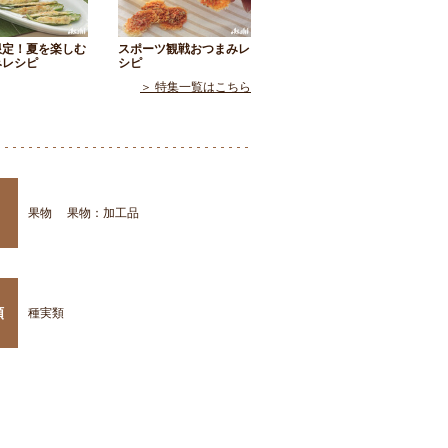
限定！夏を楽しむ
スポーツ観戦おつまみレ
みレシピ
シピ
＞ 特集一覧はこちら
果物
果物：加工品
類
種実類