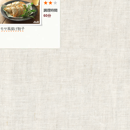
60分
サモサ風揚げ餃子