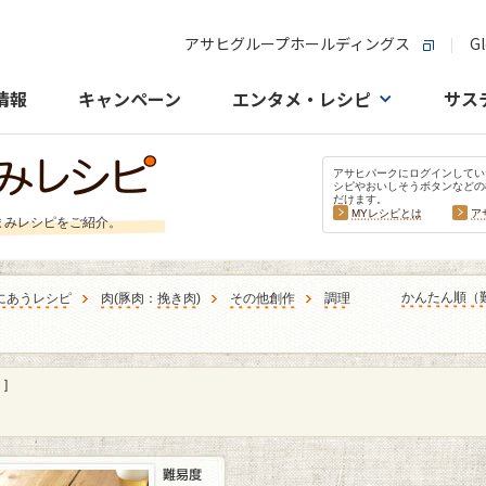
アサヒグループホールディングス
Gl
情報
キャンペーン
エンタメ・レシピ
サス
アサヒパークにログインしてい
シピやおいしそうボタンなどの
だけます。
MYレシピとは
ア
まみレシピをご紹介。
かんたん順（
にあうレシピ
肉
(
豚肉
：
挽き肉
)
その他創作
調理
]