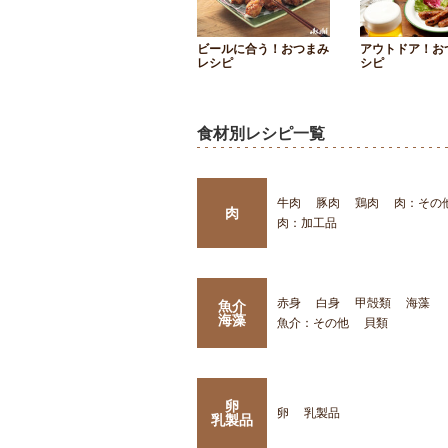
ビールに合う！おつまみ
アウトドア！お
レシピ
シピ
食材別レシピ一覧
牛肉
豚肉
鶏肉
肉：その
肉
肉：加工品
赤身
白身
甲殻類
海藻
魚介
海藻
魚介：その他
貝類
卵
卵
乳製品
乳製品