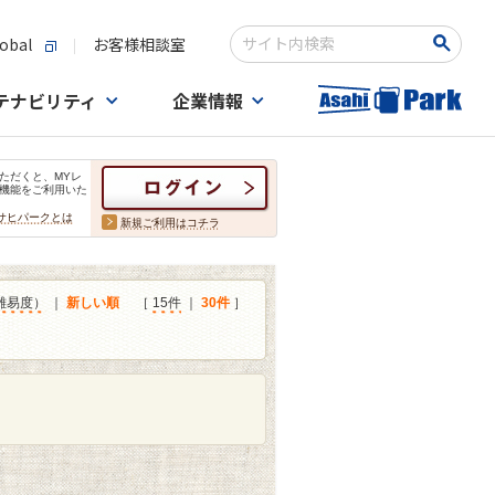
obal
お客様相談室
検索キーワード入力
テナビリティ
企業情報
ただくと、MYレ
機能をご利用いた
サヒパークとは
新規ご利用はコチラ
難易度）
｜
新しい順
［
15件
｜
30件
］