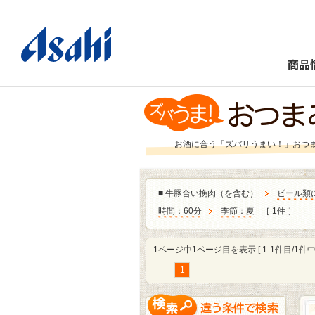
商品
お酒に合う「ズバリうまい！」おつ
■
牛豚合い挽肉（を含む）
ビール類
時間：60分
季節：夏
［ 1件 ］
1ページ中1ページ目を表示 [ 1-1件目/1件中 
1