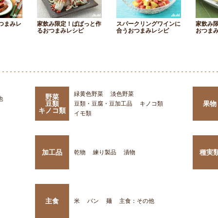
つまみレ
家飲み限定！ぱぱっと作
スパークリングワインに
家飲み
るおつまみレシピ
合うおつまみレシピ
おつま
緑黄色野菜
淡色野菜
野菜
他
豆類
果物
豆類・豆腐・豆加工品
キノコ類
キノコ類
イモ類
加工品
種実
乾物
練り製品
漬物
主食
米
パン
麺
主食：その他