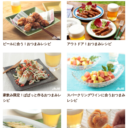
ビールに合う！おつまみレシピ
アウトドア！おつまみレシピ
家飲み限定！ぱぱっと作るおつまみレ
スパークリングワインに合うおつまみ
シピ
レシピ