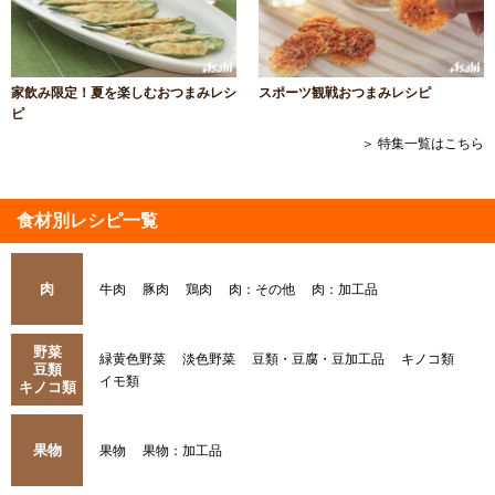
家飲み限定！夏を楽しむおつまみレシ
スポーツ観戦おつまみレシピ
ピ
＞ 特集一覧はこちら
食材別レシピ一覧
肉
牛肉
豚肉
鶏肉
肉：その他
肉：加工品
野菜
緑黄色野菜
淡色野菜
豆類・豆腐・豆加工品
キノコ類
豆類
イモ類
キノコ類
果物
果物
果物：加工品