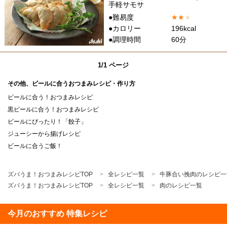
手軽サモサ
●難易度
★
★
★
●カロリー
196kcal
●調理時間
60分
1/1 ページ
その他、ビールに合うおつまみレシピ・作り方
ビールに合う！おつまみレシピ
黒ビールに合う！おつまみレシピ
ビールにぴったり！「餃子」
ジューシーから揚げレシピ
ビールに合うご飯！
ズバうま！おつまみレシピTOP
全レシピ一覧
牛豚合い挽肉のレシピ一
ズバうま！おつまみレシピTOP
全レシピ一覧
肉のレシピ一覧
今月のおすすめ 特集レシピ