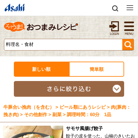
新しい順
簡単順
牛豚合い挽肉（を含む） > ビール類にあうレシピ > 肉(豚肉：
挽き肉) > その他創作 > 副菜 > 調理時間：60分 1品
サモサ風揚げ餃子
餃子の皮を使った、山椒のきいたお