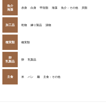
魚介
赤身
白身
甲殻類
海藻
魚介：その他
貝類
海藻
加工品
乾物
練り製品
漬物
種実類
種実類
卵
卵
乳製品
乳製品
主食
米
パン
麺
主食：その他