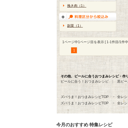
挽き肉（1）
副菜（1）
1ページ中1ページ目を表示 [ 1-1件目/1件中 
1
その他、ビールに合うおつまみレシピ・作
ビールに合う！おつまみレシピ
黒ビー
ズバうま！おつまみレシピTOP
全レシ
ズバうま！おつまみレシピTOP
全レシ
今月のおすすめ 特集レシピ