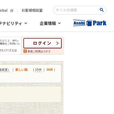
obal
お客様相談室
検索キーワード入力
テナビリティ
企業情報
ただくと、MYレ
機能をご利用いた
サヒパークとは
新規ご利用はコチラ
難易度）
｜
新しい順
［
15件
｜
30件
］