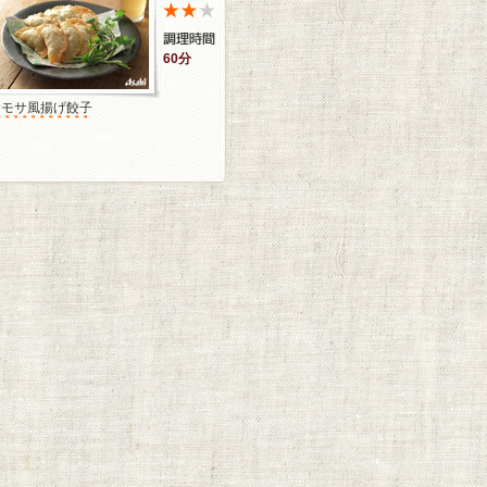
60分
サモサ風揚げ餃子