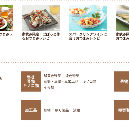
つまみレ
家飲み限定！ぱぱっと作
スパークリングワインに
家飲み
るおつまみレシピ
合うおつまみレシピ
おつま
緑黄色野菜
淡色野菜
野菜
他
豆類
果物
豆類・豆腐・豆加工品
キノコ類
キノコ類
イモ類
加工品
種実
乾物
練り製品
漬物