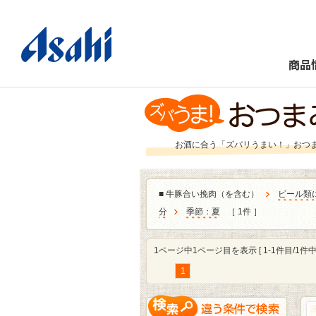
商品
お酒に合う「ズバリうまい！」おつ
■
牛豚合い挽肉（を含む）
ビール類
分
季節：夏
［ 1件 ］
1ページ中1ページ目を表示 [ 1-1件目/1件中 
1