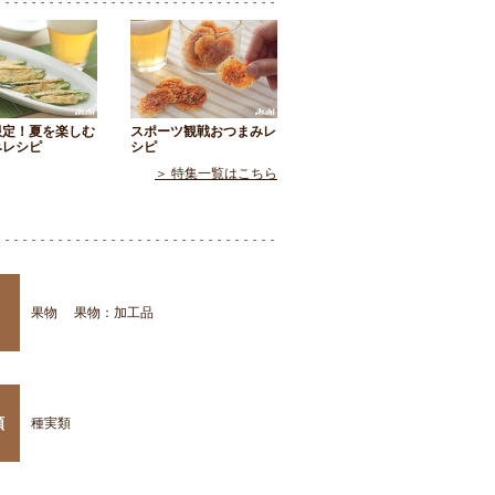
限定！夏を楽しむ
スポーツ観戦おつまみレ
みレシピ
シピ
＞ 特集一覧はこちら
果物
果物：加工品
類
種実類