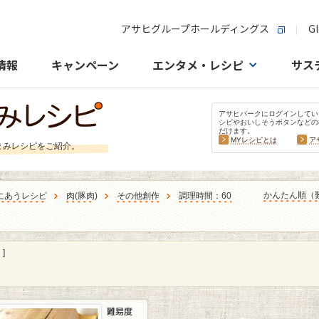
アサヒグループホールディングス
Gl
情報
キャンペーン
エンタメ・レシピ
サス
アサヒパークにログインしてい
シピやおいしそうボタンなどの
だけます。
MYレシピとは
ア
まみレシピをご紹介。
かんたん順（
にあうレシピ
肉
(
豚肉
)
その他創作
調理時間：60
]