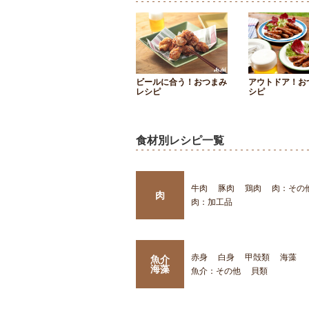
ビールに合う！おつまみ
アウトドア！お
レシピ
シピ
食材別レシピ一覧
牛肉
豚肉
鶏肉
肉：その
肉
肉：加工品
赤身
白身
甲殻類
海藻
魚介
海藻
魚介：その他
貝類