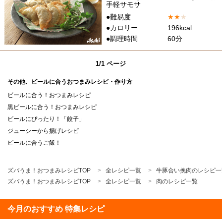
手軽サモサ
●難易度
★
★
★
●カロリー
196kcal
●調理時間
60分
1/1 ページ
その他、ビールに合うおつまみレシピ・作り方
ビールに合う！おつまみレシピ
黒ビールに合う！おつまみレシピ
ビールにぴったり！「餃子」
ジューシーから揚げレシピ
ビールに合うご飯！
ズバうま！おつまみレシピTOP
全レシピ一覧
牛豚合い挽肉のレシピ一
ズバうま！おつまみレシピTOP
全レシピ一覧
肉のレシピ一覧
今月のおすすめ 特集レシピ