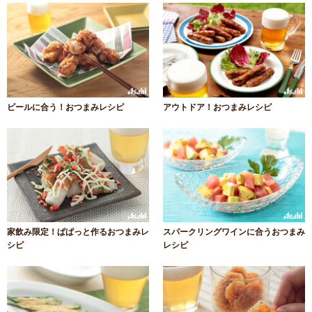
ビールに合う！おつまみレシピ
アウトドア！おつまみレシピ
家飲み限定！ぱぱっと作るおつまみレ
スパークリングワインに合うおつまみ
シピ
レシピ