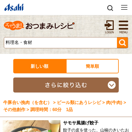
新しい順
簡単順
牛豚合い挽肉（を含む） > ビール類にあうレシピ > 肉(牛肉) >
その他創作 > 調理時間：60分 1品
サモサ風揚げ餃子
餃子の皮を使った、山椒のきいたお