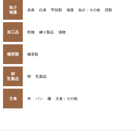
魚介
赤身
白身
甲殻類
海藻
魚介：その他
貝類
海藻
加工品
乾物
練り製品
漬物
種実類
種実類
卵
卵
乳製品
乳製品
主食
米
パン
麺
主食：その他