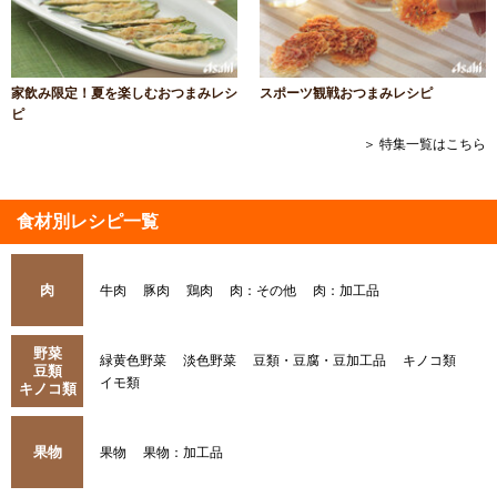
家飲み限定！夏を楽しむおつまみレシ
スポーツ観戦おつまみレシピ
ピ
＞ 特集一覧はこちら
食材別レシピ一覧
肉
牛肉
豚肉
鶏肉
肉：その他
肉：加工品
野菜
緑黄色野菜
淡色野菜
豆類・豆腐・豆加工品
キノコ類
豆類
イモ類
キノコ類
果物
果物
果物：加工品