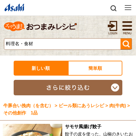
新しい順
簡単順
牛豚合い挽肉（を含む） > ビール類にあうレシピ > 肉(牛肉) >
その他創作 1品
サモサ風揚げ餃子
餃子の皮を使った、山椒のきいたお