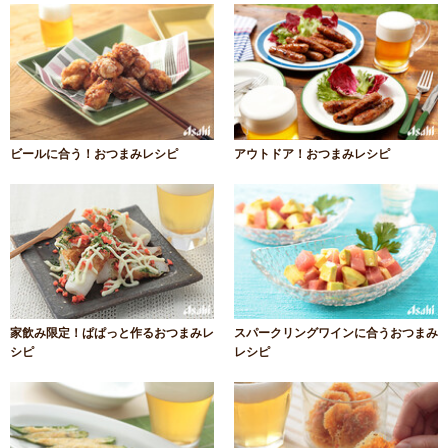
ビールに合う！おつまみレシピ
アウトドア！おつまみレシピ
家飲み限定！ぱぱっと作るおつまみレ
スパークリングワインに合うおつまみ
シピ
レシピ