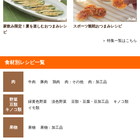
家飲み限定！夏を楽しむおつまみレシ
スポーツ観戦おつまみレシピ
ピ
＞ 特集一覧はこちら
食材別レシピ一覧
肉
牛肉
豚肉
鶏肉
肉：その他
肉：加工品
野菜
緑黄色野菜
淡色野菜
豆類・豆腐・豆加工品
キノコ類
豆類
イモ類
キノコ類
果物
果物
果物：加工品