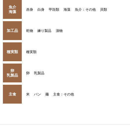
魚介
赤身
白身
甲殻類
海藻
魚介：その他
貝類
海藻
加工品
乾物
練り製品
漬物
種実類
種実類
卵
卵
乳製品
乳製品
主食
米
パン
麺
主食：その他