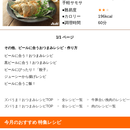
手軽サモサ
●難易度
★
★
★
●カロリー
196kcal
●調理時間
60分
1/1 ページ
その他、ビールに合うおつまみレシピ・作り方
ビールに合う！おつまみレシピ
黒ビールに合う！おつまみレシピ
ビールにぴったり！「餃子」
ジューシーから揚げレシピ
ビールに合うご飯！
ズバうま！おつまみレシピTOP
全レシピ一覧
牛豚合い挽肉のレシピ一
ズバうま！おつまみレシピTOP
全レシピ一覧
肉のレシピ一覧
今月のおすすめ 特集レシピ