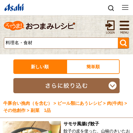
新しい順
簡単順
牛豚合い挽肉（を含む） > ビール類にあうレシピ > 肉(牛肉) >
その他創作 > 副菜 1品
サモサ風揚げ餃子
餃子の皮を使った、山椒のきいたお