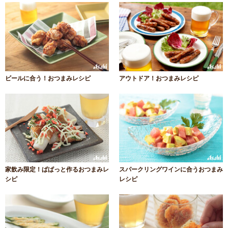
ビールに合う！おつまみレシピ
アウトドア！おつまみレシピ
家飲み限定！ぱぱっと作るおつまみレ
スパークリングワインに合うおつまみ
シピ
レシピ