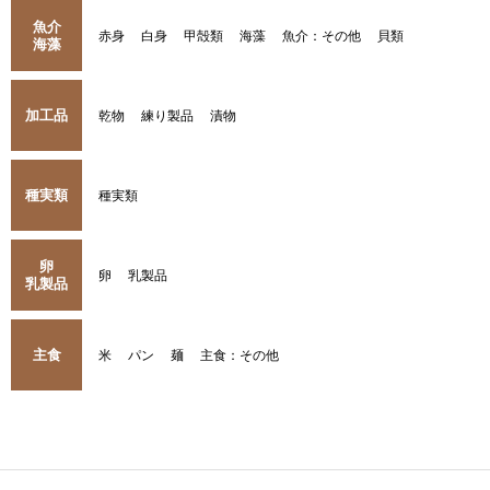
魚介
赤身
白身
甲殻類
海藻
魚介：その他
貝類
海藻
加工品
乾物
練り製品
漬物
種実類
種実類
卵
卵
乳製品
乳製品
主食
米
パン
麺
主食：その他