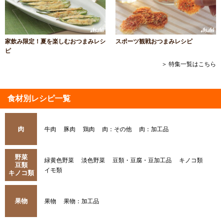
家飲み限定！夏を楽しむおつまみレシ
スポーツ観戦おつまみレシピ
ピ
＞ 特集一覧はこちら
食材別レシピ一覧
肉
牛肉
豚肉
鶏肉
肉：その他
肉：加工品
野菜
緑黄色野菜
淡色野菜
豆類・豆腐・豆加工品
キノコ類
豆類
イモ類
キノコ類
果物
果物
果物：加工品