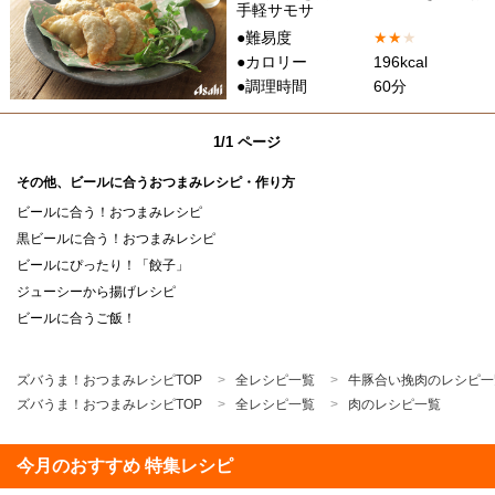
手軽サモサ
●難易度
★
★
★
●カロリー
196kcal
●調理時間
60分
1/1 ページ
その他、ビールに合うおつまみレシピ・作り方
ビールに合う！おつまみレシピ
黒ビールに合う！おつまみレシピ
ビールにぴったり！「餃子」
ジューシーから揚げレシピ
ビールに合うご飯！
ズバうま！おつまみレシピTOP
全レシピ一覧
牛豚合い挽肉のレシピ一
ズバうま！おつまみレシピTOP
全レシピ一覧
肉のレシピ一覧
今月のおすすめ 特集レシピ