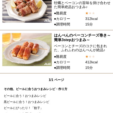
牡蠣とベーコンの旨味を掛け合わせ
た簡単絶品おつまみ♪
●難易度
★
★
★
●カロリー
312kcal
●調理時間
15分
はんぺんのベーコンチーズ巻き～
簡単3stepおつまみ～
ベーコンとチーズのコクに包まれ
た、ふわふわのはんぺんが絶品♪
●難易度
★
★
★
●カロリー
412kcal
●調理時間
15分
1/1 ページ
その他、ビールに合うおつまみレシピ・作り方
ビールに合う！おつまみレシピ
黒ビールに合う！おつまみレシピ
ビールにぴったり！「餃子」