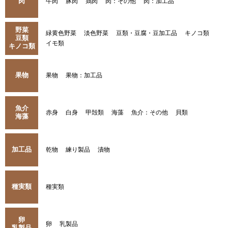
肉
牛肉
豚肉
鶏肉
肉：その他
肉：加工品
野菜
緑黄色野菜
淡色野菜
豆類・豆腐・豆加工品
キノコ類
豆類
イモ類
キノコ類
果物
果物
果物：加工品
魚介
赤身
白身
甲殻類
海藻
魚介：その他
貝類
海藻
加工品
乾物
練り製品
漬物
種実類
種実類
卵
卵
乳製品
乳製品