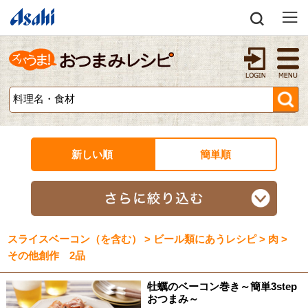
新しい順
簡単順
スライスベーコン（を含む） > ビール類にあうレシピ > 肉 >
その他創作 2品
牡蠣のベーコン巻き～簡単3step
おつまみ～