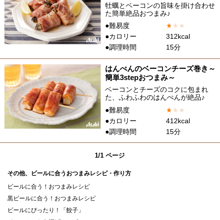
牡蠣とベーコンの旨味を掛け合わせ
た簡単絶品おつまみ♪
●難易度
★
★
★
●カロリー
312kcal
●調理時間
15分
はんぺんのベーコンチーズ巻き～
簡単3stepおつまみ～
ベーコンとチーズのコクに包まれ
た、ふわふわのはんぺんが絶品♪
●難易度
★
★
★
●カロリー
412kcal
●調理時間
15分
1/1 ページ
その他、ビールに合うおつまみレシピ・作り方
ビールに合う！おつまみレシピ
黒ビールに合う！おつまみレシピ
ビールにぴったり！「餃子」