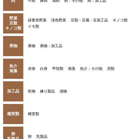
肉
牛肉
豚肉
鶏肉
肉：その他
肉：加工品
野菜
緑黄色野菜
淡色野菜
豆類・豆腐・豆加工品
キノコ類
豆類
イモ類
キノコ類
果物
果物
果物：加工品
魚介
赤身
白身
甲殻類
海藻
魚介：その他
貝類
海藻
加工品
乾物
練り製品
漬物
種実類
種実類
卵
卵
乳製品
乳製品