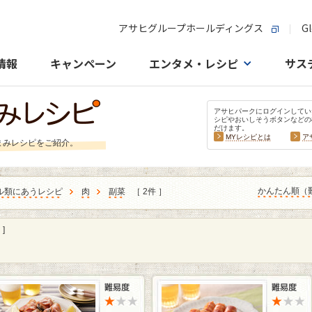
アサヒグループホールディングス
Gl
情報
キャンペーン
エンタメ・レシピ
サス
アサヒパークにログインしてい
シピやおいしそうボタンなどの
だけます。
MYレシピとは
ア
まみレシピをご紹介。
かんたん順（
ル類にあうレシピ
肉
副菜
［ 2件 ］
]