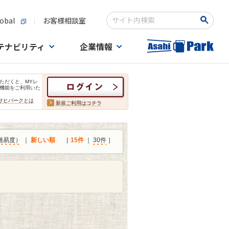
obal
お客様相談室
検索キーワード入力
テナビリティ
企業情報
ただくと、MYレ
機能をご利用いた
サヒパークとは
新規ご利用はコチラ
難易度）
｜
新しい順
［
15件
｜
30件
］