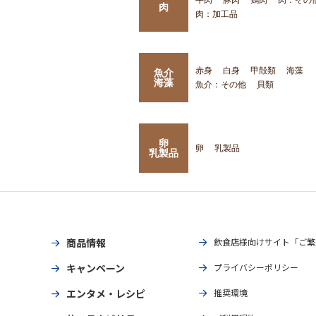
肉
肉：加工品
赤身
白身
甲殻類
海藻
魚介
海藻
魚介：その他
貝類
卵
卵
乳製品
乳製品
商品情報
飲食店様向けサイト「ご繁
キャンペーン
プライバシーポリシー
エンタメ・レシピ
推奨環境