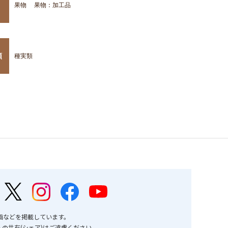
果物
果物：加工品
類
種実類
画などを掲載しています。
の共有(シェア)はご遠慮ください。