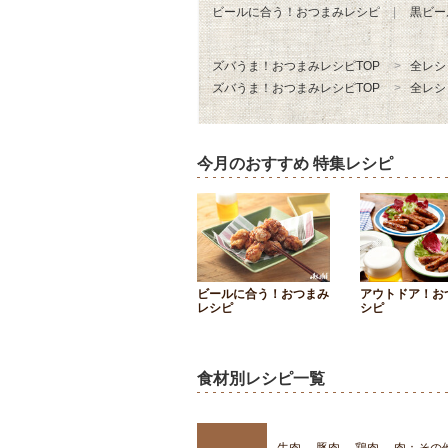
ビールに合う！おつまみレシピ
黒ビー
ズバうま！おつまみレシピTOP
全レシ
ズバうま！おつまみレシピTOP
全レシ
今月のおすすめ 特集レシピ
ビールに合う！おつまみ
アウトドア！お
レシピ
シピ
食材別レシピ一覧
牛肉
豚肉
鶏肉
肉：その