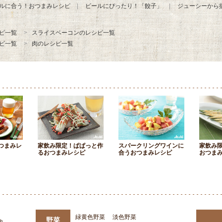
ルに合う！おつまみレシピ
ビールにぴったり！「餃子」
ジューシーから
ピ一覧
スライスベーコンのレシピ一覧
ピ一覧
肉のレシピ一覧
つまみレ
家飲み限定！ぱぱっと作
スパークリングワインに
家飲み
るおつまみレシピ
合うおつまみレシピ
おつま
緑黄色野菜
淡色野菜
野菜
他