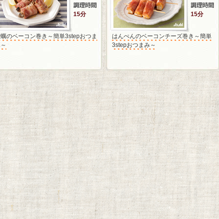
15分
15分
蠣のベーコン巻き～簡単3stepおつま
はんぺんのベーコンチーズ巻き～簡単
み～
3stepおつまみ～