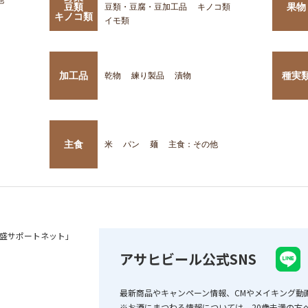
豆類
果物
豆類・豆腐・豆加工品
キノコ類
キノコ類
イモ類
加工品
種実
乾物
練り製品
漬物
主食
米
パン
麺
主食：その他
盛サポートネット」
アサヒビール公式SNS
最新商品やキャンペーン情報、CMやメイキング動
※お酒にまつわる情報については、20歳未満の方へ