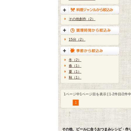
その他創作（2）
15分（2）
冬（2）
春（1）
夏（1）
秋（1）
1ページ中1ページ目を表示 [ 1-2件目/2件中 
1
その他、ビールに合うおつまみレシピ・作