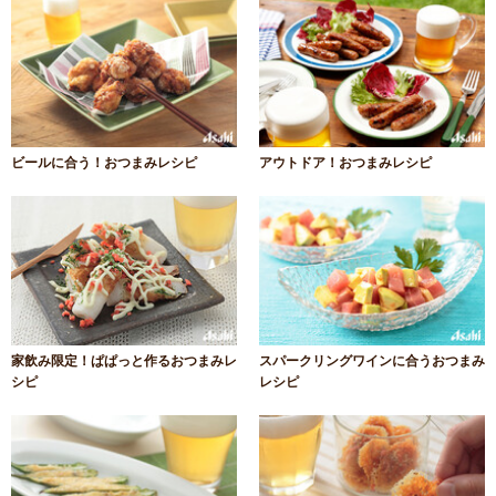
ビールに合う！おつまみレシピ
アウトドア！おつまみレシピ
家飲み限定！ぱぱっと作るおつまみレ
スパークリングワインに合うおつまみ
シピ
レシピ