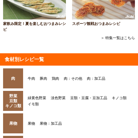
家飲み限定！夏を楽しむおつまみレシ
スポーツ観戦おつまみレシピ
ピ
＞ 特集一覧はこちら
食材別レシピ一覧
肉
牛肉
豚肉
鶏肉
肉：その他
肉：加工品
野菜
緑黄色野菜
淡色野菜
豆類・豆腐・豆加工品
キノコ類
豆類
イモ類
キノコ類
果物
果物
果物：加工品