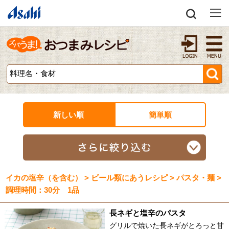
新しい順
簡単順
イカの塩辛（を含む） > ビール類にあうレシピ > パスタ・麺 >
調理時間：30分 1品
長ネギと塩辛のパスタ
グリルで焼いた長ネギがとろっと甘