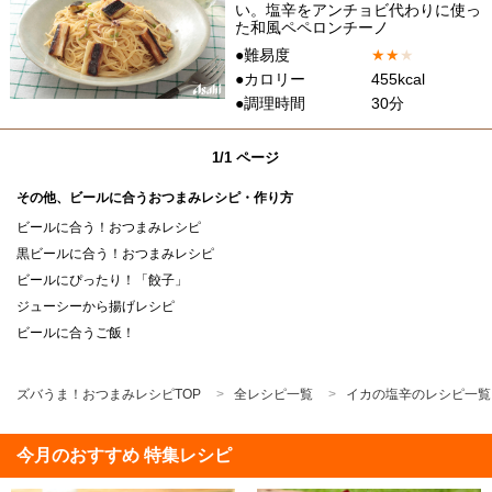
い。塩辛をアンチョビ代わりに使っ
た和風ペペロンチーノ
●難易度
★
★
★
●カロリー
455kcal
●調理時間
30分
1/1 ページ
その他、ビールに合うおつまみレシピ・作り方
ビールに合う！おつまみレシピ
黒ビールに合う！おつまみレシピ
ビールにぴったり！「餃子」
ジューシーから揚げレシピ
ビールに合うご飯！
ズバうま！おつまみレシピTOP
全レシピ一覧
イカの塩辛のレシピ一覧
今月のおすすめ 特集レシピ