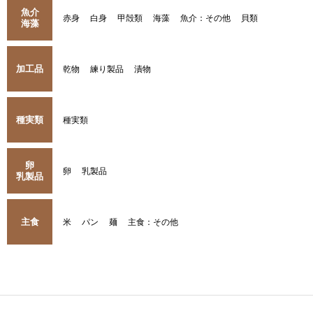
魚介
赤身
白身
甲殻類
海藻
魚介：その他
貝類
海藻
加工品
乾物
練り製品
漬物
種実類
種実類
卵
卵
乳製品
乳製品
主食
米
パン
麺
主食：その他