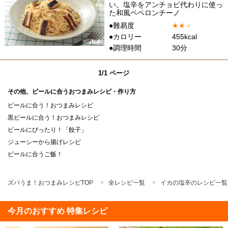
い。塩辛をアンチョビ代わりに使っ
た和風ペペロンチーノ
●難易度
★
★
★
●カロリー
455kcal
●調理時間
30分
1/1 ページ
その他、ビールに合うおつまみレシピ・作り方
ビールに合う！おつまみレシピ
黒ビールに合う！おつまみレシピ
ビールにぴったり！「餃子」
ジューシーから揚げレシピ
ビールに合うご飯！
ズバうま！おつまみレシピTOP
全レシピ一覧
イカの塩辛のレシピ一覧
今月のおすすめ 特集レシピ