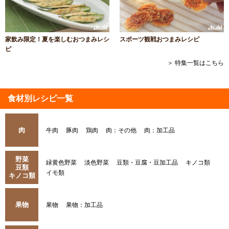
家飲み限定！夏を楽しむおつまみレシ
スポーツ観戦おつまみレシピ
ピ
＞ 特集一覧はこちら
食材別レシピ一覧
肉
牛肉
豚肉
鶏肉
肉：その他
肉：加工品
野菜
緑黄色野菜
淡色野菜
豆類・豆腐・豆加工品
キノコ類
豆類
イモ類
キノコ類
果物
果物
果物：加工品