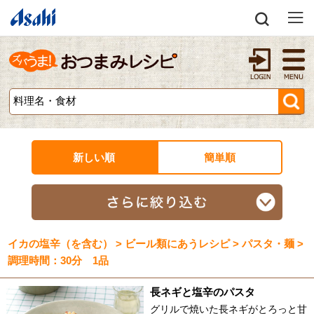
新しい順
簡単順
イカの塩辛（を含む） > ビール類にあうレシピ > パスタ・麺 >
調理時間：30分 1品
長ネギと塩辛のパスタ
グリルで焼いた長ネギがとろっと甘