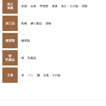
魚介
赤身
白身
甲殻類
海藻
魚介：その他
貝類
海藻
加工品
乾物
練り製品
漬物
種実類
種実類
卵
卵
乳製品
乳製品
主食
米
パン
麺
主食：その他