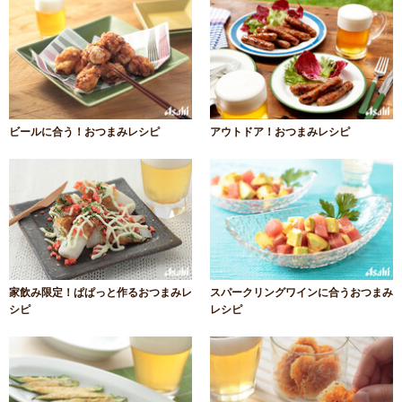
ビールに合う！おつまみレシピ
アウトドア！おつまみレシピ
家飲み限定！ぱぱっと作るおつまみレ
スパークリングワインに合うおつまみ
シピ
レシピ