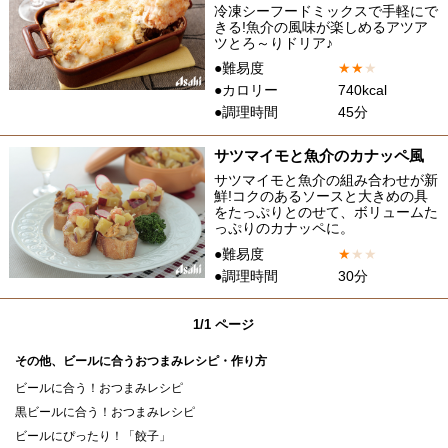
冷凍シーフードミックスで手軽にで
きる!魚介の風味が楽しめるアツア
ツとろ～りドリア♪
●難易度
★
★
★
●カロリー
740kcal
●調理時間
45分
サツマイモと魚介のカナッペ風
サツマイモと魚介の組み合わせが新
鮮!コクのあるソースと大きめの具
をたっぷりとのせて、ボリュームた
っぷりのカナッペに。
●難易度
★
★
★
●調理時間
30分
1/1 ページ
その他、ビールに合うおつまみレシピ・作り方
ビールに合う！おつまみレシピ
黒ビールに合う！おつまみレシピ
ビールにぴったり！「餃子」