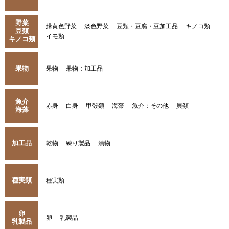
野菜
緑黄色野菜
淡色野菜
豆類・豆腐・豆加工品
キノコ類
豆類
イモ類
キノコ類
果物
果物
果物：加工品
魚介
赤身
白身
甲殻類
海藻
魚介：その他
貝類
海藻
加工品
乾物
練り製品
漬物
種実類
種実類
卵
卵
乳製品
乳製品