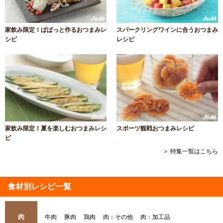
家飲み限定！ぱぱっと作るおつまみレ
スパークリングワインに合うおつまみ
シピ
レシピ
家飲み限定！夏を楽しむおつまみレシ
スポーツ観戦おつまみレシピ
ピ
＞ 特集一覧はこちら
食材別レシピ一覧
肉
牛肉
豚肉
鶏肉
肉：その他
肉：加工品