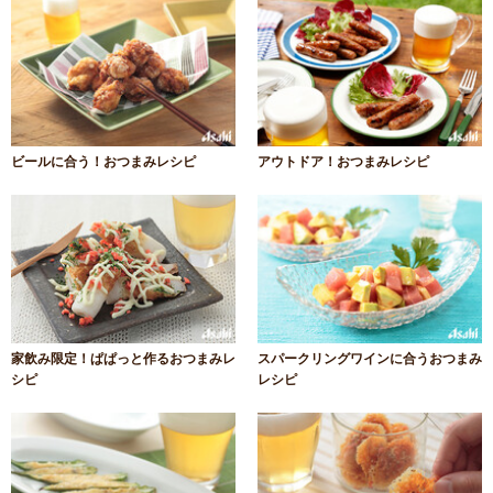
ビールに合う！おつまみレシピ
アウトドア！おつまみレシピ
家飲み限定！ぱぱっと作るおつまみレ
スパークリングワインに合うおつまみ
シピ
レシピ