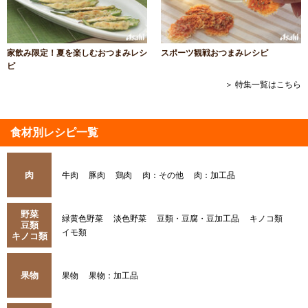
家飲み限定！夏を楽しむおつまみレシ
スポーツ観戦おつまみレシピ
ピ
＞ 特集一覧はこちら
食材別レシピ一覧
肉
牛肉
豚肉
鶏肉
肉：その他
肉：加工品
野菜
緑黄色野菜
淡色野菜
豆類・豆腐・豆加工品
キノコ類
豆類
イモ類
キノコ類
果物
果物
果物：加工品