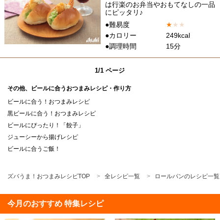
は行楽のお弁当やおもてなしの一品
にピッタリ♪
●難易度
★
★
★
●カロリー
249kcal
●調理時間
15分
1/1 ページ
その他、ビールに合うおつまみレシピ・作り方
ビールに合う！おつまみレシピ
黒ビールに合う！おつまみレシピ
ビールにぴったり！「餃子」
ジューシーから揚げレシピ
ビールに合うご飯！
ズバうま！おつまみレシピTOP
全レシピ一覧
ロールパンのレシピ一覧
今月のおすすめ 特集レシピ