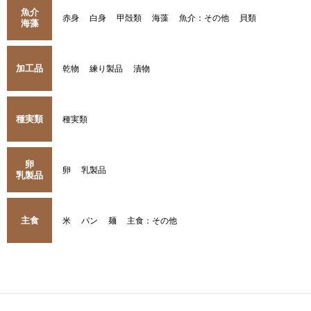
魚介
赤身
白身
甲殻類
海藻
魚介：その他
貝類
海藻
加工品
乾物
練り製品
漬物
種実類
種実類
卵
卵
乳製品
乳製品
主食
米
パン
麺
主食：その他