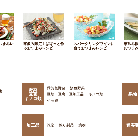
つまみレ
家飲み限定！ぱぱっと作
スパークリングワインに
家飲み
るおつまみレシピ
合うおつまみレシピ
おつま
緑黄色野菜
淡色野菜
野菜
他
豆類
果物
豆類・豆腐・豆加工品
キノコ類
キノコ類
イモ類
加工品
種実
乾物
練り製品
漬物