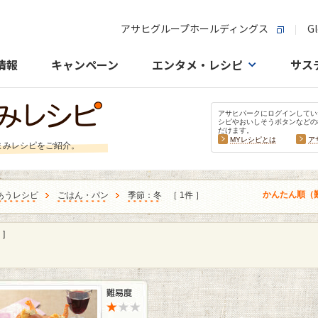
アサヒグループホールディングス
Gl
情報
キャンペーン
エンタメ・レシピ
サス
アサヒパークにログインしてい
シピやおいしそうボタンなどの
だけます。
MYレシピとは
ア
まみレシピをご紹介。
かんたん順（
あうレシピ
ごはん・パン
季節：冬
［ 1件 ］
]