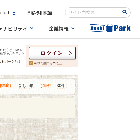
obal
お客様相談室
検索キーワード入力
テナビリティ
企業情報
ただくと、MYレ
機能をご利用いた
サヒパークとは
新規ご利用はコチラ
難易度）
｜
新しい順
［
15件
｜
30件
］