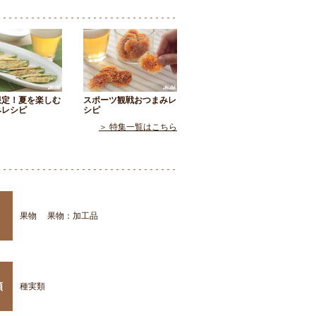
限定！夏を楽しむ
スポーツ観戦おつまみレ
みレシピ
シピ
＞ 特集一覧はこちら
果物
果物：加工品
類
種実類