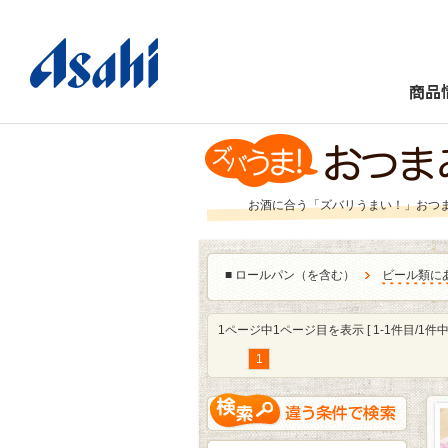
商品
お酒に合う「ズバリうまい！」おつ
■
ロールパン（を含む）
ビール類に
1ページ中1ページ目を表示 [ 1-1件目/1件中 
1