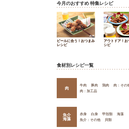
今月のおすすめ 特集レシピ
ビールに合う！おつまみ
アウトドア！お
レシピ
シピ
食材別レシピ一覧
牛肉
豚肉
鶏肉
肉：その
肉
肉：加工品
赤身
白身
甲殻類
海藻
魚介
海藻
魚介：その他
貝類