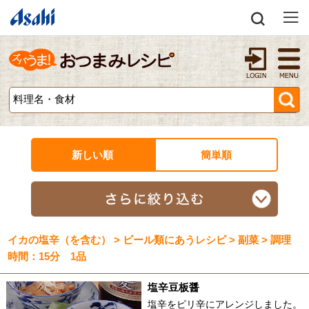
新しい順
簡単順
イカの塩辛（を含む） > ビール類にあうレシピ > 副菜 > 調理
時間：15分 1品
塩辛豆板醤
塩辛をピリ辛にアレンジしました。