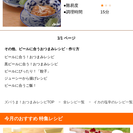
●難易度
★
★
★
●調理時間
15分
1/1 ページ
その他、ビールに合うおつまみレシピ・作り方
ビールに合う！おつまみレシピ
黒ビールに合う！おつまみレシピ
ビールにぴったり！「餃子」
ジューシーから揚げレシピ
ビールに合うご飯！
ズバうま！おつまみレシピTOP
全レシピ一覧
イカの塩辛のレシピ一覧
今月のおすすめ 特集レシピ