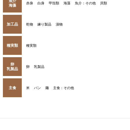
魚介
赤身
白身
甲殻類
海藻
魚介：その他
貝類
海藻
加工品
乾物
練り製品
漬物
種実類
種実類
卵
卵
乳製品
乳製品
主食
米
パン
麺
主食：その他