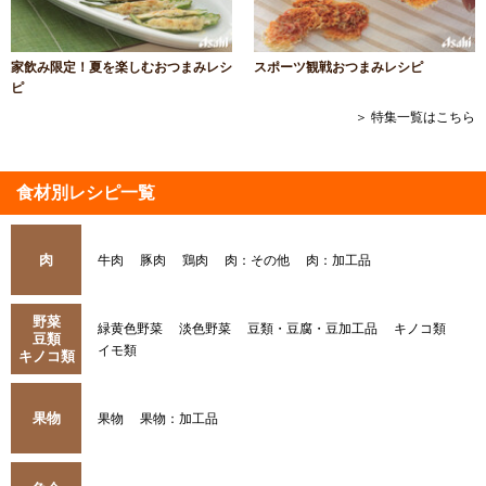
家飲み限定！夏を楽しむおつまみレシ
スポーツ観戦おつまみレシピ
ピ
＞ 特集一覧はこちら
食材別レシピ一覧
肉
牛肉
豚肉
鶏肉
肉：その他
肉：加工品
野菜
緑黄色野菜
淡色野菜
豆類・豆腐・豆加工品
キノコ類
豆類
イモ類
キノコ類
果物
果物
果物：加工品