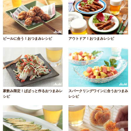
ビールに合う！おつまみレシピ
アウトドア！おつまみレシピ
家飲み限定！ぱぱっと作るおつまみレ
スパークリングワインに合うおつまみ
シピ
レシピ