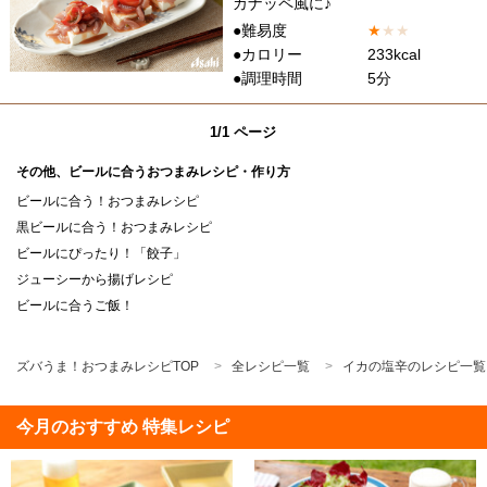
カナッペ風に♪
●難易度
★
★
★
●カロリー
233kcal
●調理時間
5分
1/1 ページ
その他、ビールに合うおつまみレシピ・作り方
ビールに合う！おつまみレシピ
黒ビールに合う！おつまみレシピ
ビールにぴったり！「餃子」
ジューシーから揚げレシピ
ビールに合うご飯！
ズバうま！おつまみレシピTOP
全レシピ一覧
イカの塩辛のレシピ一覧
今月のおすすめ 特集レシピ