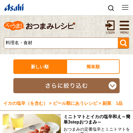
新しい順
簡単順
イカの塩辛（を含む） > ビール類にあうレシピ > 副菜 1品
ミニトマトとイカの塩辛和え～簡
単3stepおつまみ～
おつまみの定番塩辛とミニトマトを