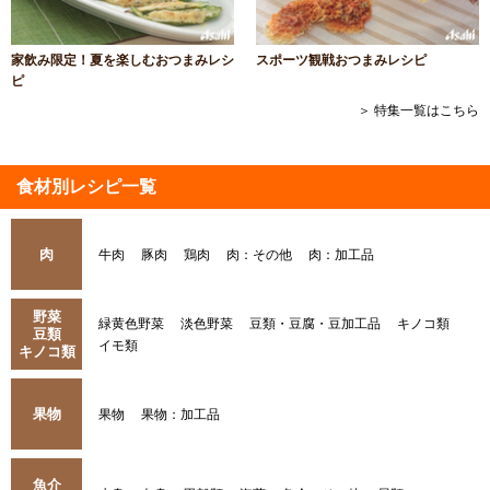
家飲み限定！夏を楽しむおつまみレシ
スポーツ観戦おつまみレシピ
ピ
＞ 特集一覧はこちら
食材別レシピ一覧
肉
牛肉
豚肉
鶏肉
肉：その他
肉：加工品
野菜
緑黄色野菜
淡色野菜
豆類・豆腐・豆加工品
キノコ類
豆類
イモ類
キノコ類
果物
果物
果物：加工品
魚介