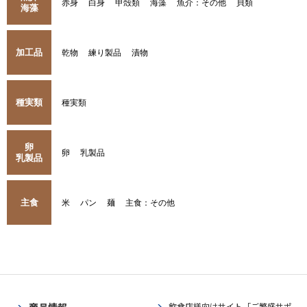
赤身
白身
甲殻類
海藻
魚介：その他
貝類
海藻
加工品
乾物
練り製品
漬物
種実類
種実類
卵
卵
乳製品
乳製品
主食
米
パン
麺
主食：その他
飲食店様向けサイト「ご繁盛サポ