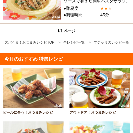
ソースで和えた簡単パスタサラダ。
●難易度
★
★
★
●調理時間
45分
1/1 ページ
ズバうま！おつまみレシピTOP
全レシピ一覧
フジッリのレシピ一覧
今月のおすすめ 特集レシピ
ビールに合う！おつまみレシピ
アウトドア！おつまみレシピ