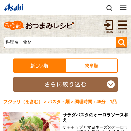
新しい順
簡単順
フジッリ（を含む） > パスタ・麺 > 調理時間：45分 1品
サラダパスタのオーロラソース和
え
ケチャップとマヨネーズのオーロラ