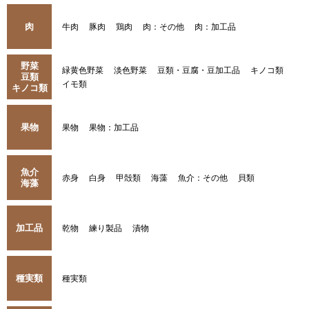
肉
牛肉
豚肉
鶏肉
肉：その他
肉：加工品
野菜
緑黄色野菜
淡色野菜
豆類・豆腐・豆加工品
キノコ類
豆類
イモ類
キノコ類
果物
果物
果物：加工品
魚介
赤身
白身
甲殻類
海藻
魚介：その他
貝類
海藻
加工品
乾物
練り製品
漬物
種実類
種実類