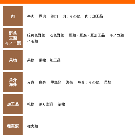
肉
牛肉
豚肉
鶏肉
肉：その他
肉：加工品
野菜
緑黄色野菜
淡色野菜
豆類・豆腐・豆加工品
キノコ類
豆類
イモ類
キノコ類
果物
果物
果物：加工品
魚介
赤身
白身
甲殻類
海藻
魚介：その他
貝類
海藻
加工品
乾物
練り製品
漬物
種実類
種実類