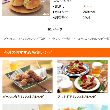
にピッタリ♪
●難易度
★
★
★
●カロリー
249kcal
●調理時間
15分
1/1 ページ
ズバうま！おつまみレシピTOP
全レシピ一覧
ロールパンのレシピ一覧
今月のおすすめ 特集レシピ
ビールに合う！おつまみレシピ
アウトドア！おつまみレシピ