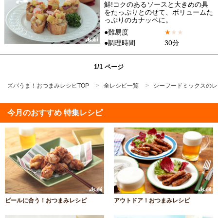
鮮!コクのあるソースと大きめの具
をたっぷりとのせて、ボリュームた
っぷりのカナッペに。
●難易度
★
★
★
●調理時間
30分
1/1 ページ
ズバうま！おつまみレシピTOP
全レシピ一覧
シーフードミックスのレ
今月のおすすめ 特集レシピ
ビールに合う！おつまみレシピ
アウトドア！おつまみレシピ