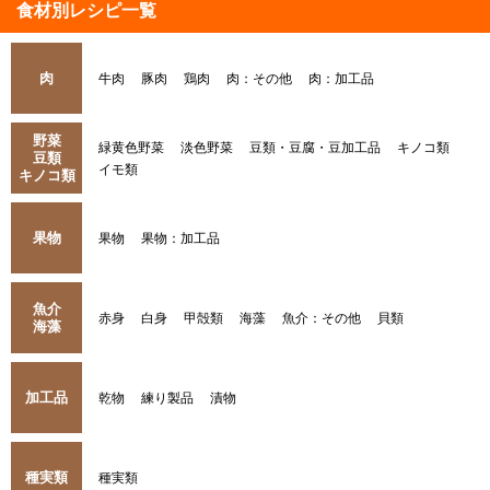
食材別レシピ一覧
肉
牛肉
豚肉
鶏肉
肉：その他
肉：加工品
野菜
緑黄色野菜
淡色野菜
豆類・豆腐・豆加工品
キノコ類
豆類
イモ類
キノコ類
果物
果物
果物：加工品
魚介
赤身
白身
甲殻類
海藻
魚介：その他
貝類
海藻
加工品
乾物
練り製品
漬物
種実類
種実類